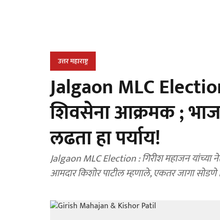
उत्तर महाराष्ट्र
Jalgaon MLC Election
शिवसेना आक्रमक ; भाजप
लढता हा पर्याय!
Jalgaon MLC Election : गिरीश महाजन यांच्या नेतृत्वाला शिवसेना शिंदेंच्या नेत्यांचे जळगाव मध्ये आव्हान.
आमदार किशोर पाटील म्हणाले, एकतर जागा सोडणे किंव