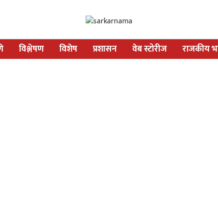
णे
विश्लेषण
विशेष
प्रशासन
वेब स्टोरीज
राजकीय भव