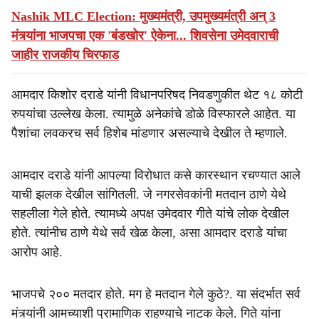
Nashik MLC Election: मुख्यमंत्री, उपमुख्यमंत्री अन् 3
मंत्र्यांना भाजपचा एक 'बंडखोर' ऐकेना... शिवसेना उमेदवाराची
जाहीर राजकीय चिरफाड
आमदार किशोर दराडे यांनी विधानपरिषद निवडणुकीत थेट १८ कोटी
रुपयांचा उल्लेख केला. त्यामुळे अनेकांचे डोळे विस्फारले आहेत. या
पैशांचा लवकरच सर्व हिशेब मांडणार असल्याचे देखील ते म्हणाले.
आमदार दराडे यांनी आपल्या विरोधात कसे कारस्थान रचण्यात आले
याची झलक देखील सांगितली. जे नगरसेवकांनी मतदान ठाणे येथे
सहलीला गेले होते. त्यामध्ये अपक्ष उमेदवार गीते यांचे लोक देखील
होते. त्यांनीच ठाणे येथे सर्व खेळ केला, असा आमदार दराडे यांचा
आरोप आहे.
भाजपचे २०० मतदार होते. मग हे मतदान गेले कुठे?. या संदर्भात सर्व
मंत्र्यांनी आमच्याशी प्रामाणिक राहण्याचे नाटक केले. गिते यांना