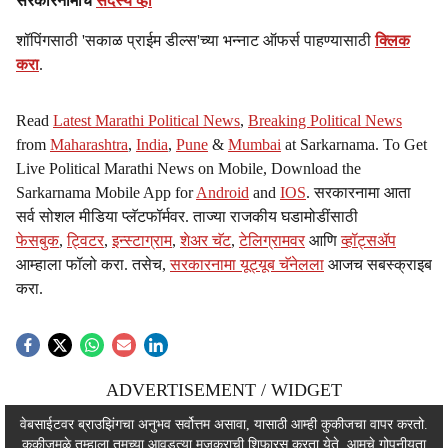
सरकारनामाचे
सदस्य व्हा
शॉपिंगसाठी 'सकाळ प्राईम डील्स'च्या भन्नाट ऑफर्स पाहण्यासाठी
क्लिक
करा
.
Read
Latest Marathi Political News
,
Breaking Political News
from
Maharashtra
,
India
,
Pune
&
Mumbai
at Sarkarnama. To Get
Live Political Marathi News on Mobile, Download the
Sarkarnama Mobile App for
Android
and
IOS
. सरकारनामा आता
सर्व सोशल मीडिया प्लॅटफॉर्मवर. ताज्या राजकीय घडामोडींसाठी
फेसबुक
,
ट्विटर
,
इन्स्टाग्राम
,
शेअर चॅट
,
टेलिग्रामवर
आणि
व्हॉट्सॲप
आम्हाला फॉलो करा. तसेच,
सरकारनामा यूट्यूब चॅनेलला
आजच सबस्क्राइब
करा.
ADVERTISEMENT / WIDGET
ADVERTISEMENT / WIDGET
वेबसाईटवर ब्राउझिंगचा अनुभव सर्वोत्तम असावा, यासाठी आम्ही कुकीजचा वापर करतो.
कुकीजमुळे तुम्हाला तुमच्या आवडत्या मजकुराची शिफारस करता येते. आमचे
गोपनीयता