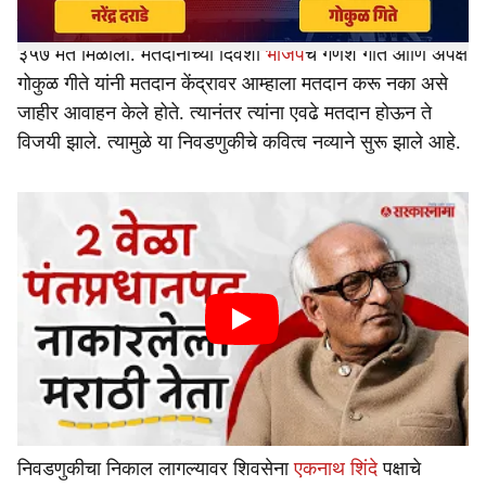
विधान परिषद निवडणुकीत अपक्ष गोकुळ गीते विजयी झाले. त्यांना
३५७ मते मिळाली. मतदानाच्या दिवशी
भाजप
चे गणेश गीते आणि अपक्ष
गोकुळ गीते यांनी मतदान केंद्रावर आम्हाला मतदान करू नका असे
जाहीर आवाहन केले होते. त्यानंतर त्यांना एवढे मतदान होऊन ते
विजयी झाले. त्यामुळे या निवडणुकीचे कवित्व नव्याने सुरू झाले आहे.
निवडणुकीचा निकाल लागल्यावर शिवसेना
एकनाथ शिंदे
पक्षाचे