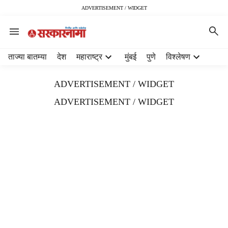
ADVERTISEMENT / WIDGET
H
ताज्या बातम्या
देश
महाराष्ट्र
मुंबई
पुणे
विश्लेषण
e
a
ADVERTISEMENT / WIDGET
d
e
ADVERTISEMENT / WIDGET
r
m
e
n
u
i
t
e
m
s