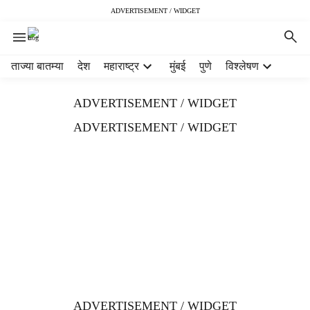
ADVERTISEMENT / WIDGET
H
ताज्या बातम्या
देश
महाराष्ट्र
मुंबई
पुणे
विश्लेषण
e
a
ADVERTISEMENT / WIDGET
d
e
ADVERTISEMENT / WIDGET
r
m
e
n
u
i
t
e
m
s
ADVERTISEMENT / WIDGET