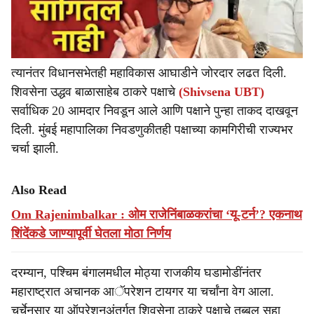
त्यानंतर विधानसभेतही महाविकास आघाडीने जोरदार लढत दिली.
शिवसेना उद्धव बाळासाहेब ठाकरे पक्षाचे
(Shivsena UBT)
सर्वाधिक 20 आमदार निवडून आले आणि पक्षाने पुन्हा ताकद दाखवून
दिली. मुंबई महापालिका निवडणुकीतही पक्षाच्या कामगिरीची राज्यभर
चर्चा झाली.
Also Read
Om Rajenimbalkar : ओम राजेनिंबाळकरांचा ‘यू-टर्न’? एकनाथ
शिंदेंकडे जाण्यापूर्वी घेतला मोठा निर्णय
दरम्यान, पश्चिम बंगालमधील मोठ्या राजकीय घडामोडींनंतर
महाराष्ट्रात अचानक आॅपरेशन टायगर या चर्चांना वेग आला.
चर्चेनुसार या ऑपरेशनअंतर्गत शिवसेना ठाकरे पक्षाचे तब्बल सहा