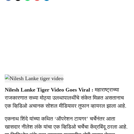
o
c
i
a
l
s
Nilesh Lanke tiger video
-
Sarkarnama
h
Nilesh Lanke Tiger Video Goes Viral :
महाराष्ट्राच्या
a
राजकारणात सध्या मोठ्या उलथापालथींचे संकेत मिळत असतानाच
r
एक व्हिडिओ अचानक सोशल मीडियावर तुफान व्हायरल झाला आहे.
e
एकनाथ शिंदे यांच्या कथित ‘ऑपरेशन टायगर’ चर्चेनंतर आता
खासदार नीलेश लंके यांचा एक व्हिडिओ चर्चेचा केंद्रबिंदू ठरला आहे.