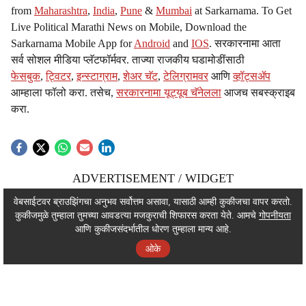
from
Maharashtra
,
India
,
Pune
&
Mumbai
at Sarkarnama. To Get
Live Political Marathi News on Mobile, Download the
Sarkarnama Mobile App for
Android
and
IOS
. सरकारनामा आता
सर्व सोशल मीडिया प्लॅटफॉर्मवर. ताज्या राजकीय घडामोडींसाठी
फेसबुक
,
ट्विटर
,
इन्स्टाग्राम
,
शेअर चॅट
,
टेलिग्रामवर
आणि
व्हॉट्सॲप
आम्हाला फॉलो करा. तसेच,
सरकारनामा यूट्यूब चॅनेलला
आजच सबस्क्राइब
करा.
ADVERTISEMENT / WIDGET
ADVERTISEMENT / WIDGET
वेबसाईटवर ब्राउझिंगचा अनुभव सर्वोत्तम असावा, यासाठी आम्ही कुकीजचा वापर करतो.
कुकीजमुळे तुम्हाला तुमच्या आवडत्या मजकुराची शिफारस करता येते. आमचे
गोपनीयता
ADVERTISEMENT / WIDGET
आणि कुकीजसंदर्भातील धोरण तुम्हाला मान्य आहे.
ओके