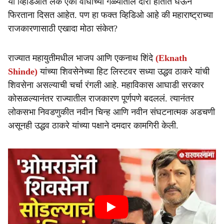
या व्हिडिओत लंके एका वाघाच्या गळ्यातील दोरी हातात घेऊन
फिरताना दिसत आहेत. पण हा फक्त व्हिडिओ आहे की महाराष्ट्राच्या
राजकारणासाठी एखादा मोठा संकेत?
राज्यात महायुतीमधील भाजप आणि एकनाथ शिंदे
(Eknath
Shinde)
यांच्या शिवसेनेच्या हिट लिस्टवर सध्या उद्धव ठाकरे यांची
शिवसेना असल्याची चर्चा रंगली आहे. महाविकास आघाडी सरकार
कोसळल्यानंतर राज्यातील राजकारण पूर्णपणे बदललं. त्यानंतर
लोकसभा निवडणुकीत नवीन चिन्ह आणि नवीन संघटनात्मक अडचणी
असूनही उद्धव ठाकरे यांच्या पक्षाने दमदार कामगिरी केली.