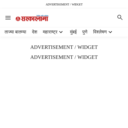
ADVERTISEMENT / WIDGET
H
ताज्या बातम्या
देश
महाराष्ट्र
मुंबई
पुणे
विश्लेषण
e
a
ADVERTISEMENT / WIDGET
d
e
ADVERTISEMENT / WIDGET
r
m
e
n
u
i
t
e
m
s