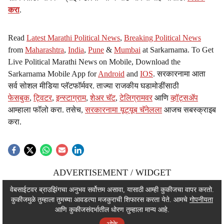
करा
.
Read
Latest Marathi Political News
,
Breaking Political News
from
Maharashtra
,
India
,
Pune
&
Mumbai
at Sarkarnama. To Get
Live Political Marathi News on Mobile, Download the
Sarkarnama Mobile App for
Android
and
IOS
. सरकारनामा आता
सर्व सोशल मीडिया प्लॅटफॉर्मवर. ताज्या राजकीय घडामोडींसाठी
फेसबुक
,
ट्विटर
,
इन्स्टाग्राम
,
शेअर चॅट
,
टेलिग्रामवर
आणि
व्हॉट्सॲप
आम्हाला फॉलो करा. तसेच,
सरकारनामा यूट्यूब चॅनेलला
आजच सबस्क्राइब
करा.
ADVERTISEMENT / WIDGET
ADVERTISEMENT / WIDGET
वेबसाईटवर ब्राउझिंगचा अनुभव सर्वोत्तम असावा, यासाठी आम्ही कुकीजचा वापर करतो.
कुकीजमुळे तुम्हाला तुमच्या आवडत्या मजकुराची शिफारस करता येते. आमचे
गोपनीयता
ADVERTISEMENT / WIDGET
आणि कुकीजसंदर्भातील धोरण तुम्हाला मान्य आहे.