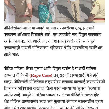
e
पाथर्डी पोलिस ठाण्यासमोर स्वतःसह मुलाच्या अंगावर ज्वलनशील
द्रव्य ओतून आत्महत्येचा प्रयत्न केला.
या घटनेनंतर पोलिस ठाण्यात मोठा गोंधळ उडाला. दरम्यान,
पीडितेसोबत आलेल्या व्यक्तीचा संशयास्पदरीत्या मृत्यू झाल्याने
प्रकरण अधिकच चिघळले आहे. मृत व्यक्तीचे नाव विठ्ठल रावसाहेब
खर्चन (वय 45, रा. आखेगाव, ता. शेवगाव) असे आहे. या संपूर्ण
प्रकारामुळे पाथर्डी पोलिसांच्या भूमिकेवर गंभीर प्रश्नचिन्ह उपस्थित
झाले आहे.
पीडित महिला, तिचा मुलगा आणि विठ्ठल खर्चन हे पाथर्डी पोलिस
ठाण्यात गँगरेपची
(Rape Case)
तक्रार नोंदवण्यासाठी गेले होते.
मात्र, पोलिसांनी पीडितेच्या तक्रारीवर तत्काळ कारवाई करण्याऐवजी
तिच्यावर अविश्वास दाखवत तिला परत जाण्याच्या सूचना केल्याचा
आरोप आहे. यामुळे मानसिक धक्का बसलेल्या पीडितेने संतप्त होत
थेट पोलिस ठाण्यासमोर स्वतःसह मुलाच्या अंगावर ज्वलनशील द्रव्य
ओतून घेत आत्महत्येचा प्रयत्न केला. या घटनेने पोलिस ठाण्यात