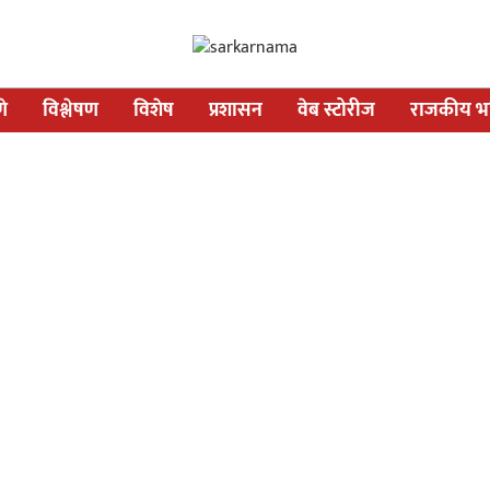
णे
विश्लेषण
विशेष
प्रशासन
वेब स्टोरीज
राजकीय भव