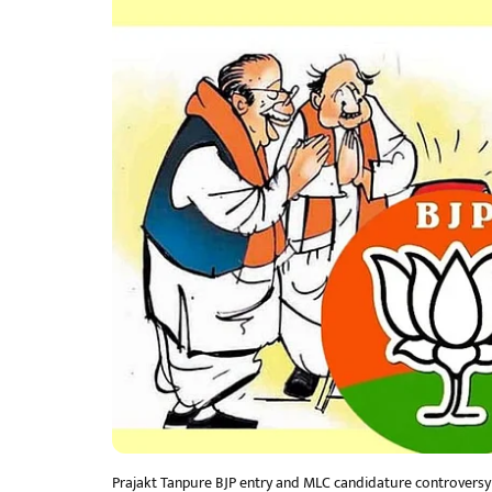
Prajakt Tanpure BJP entry and MLC candidature controversy