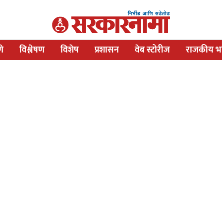
णे
विश्लेषण
विशेष
प्रशासन
वेब स्टोरीज
राजकीय भव