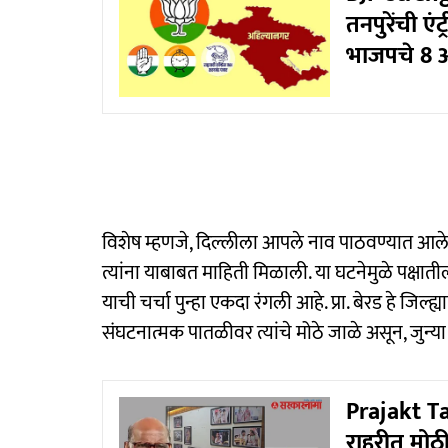
तनपुरेंची ए
भाजपचे 8 
विशेष म्हणजे, दिल्लीला आपले नाव पाठवण्यात आले आहे
त्यांना याबाबत माहिती मिळाली. या घटनेमुळे पक्षातील न
याची चर्चा पुन्हा एकदा रंगली आहे. प्रा. बेरड हे जिल
संघटनात्मक पातळीवर त्यांचे मोठे जाळे असून, जुन्या का
Prajakt Ta
राहुरीत मोठ