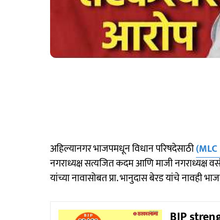
अहिल्यानगर भाजपमधून विधान परिषदेसाठी
(MLC 
नगराध्यक्ष सत्यजित कदम आणि माजी नगराध्यक्ष वसंत ल
यांच्या नावासोबत प्रा. भानुदास बेरड यांचे नावही भा
BJP streng