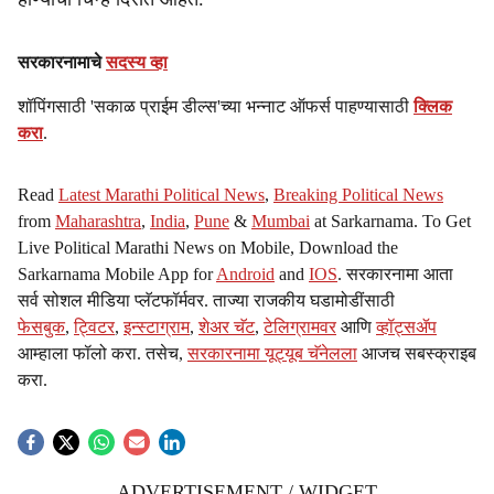
सरकारनामाचे
सदस्य व्हा
शॉपिंगसाठी 'सकाळ प्राईम डील्स'च्या भन्नाट ऑफर्स पाहण्यासाठी
क्लिक
करा
.
Read
Latest Marathi Political News
,
Breaking Political News
from
Maharashtra
,
India
,
Pune
&
Mumbai
at Sarkarnama. To Get
Live Political Marathi News on Mobile, Download the
Sarkarnama Mobile App for
Android
and
IOS
. सरकारनामा आता
सर्व सोशल मीडिया प्लॅटफॉर्मवर. ताज्या राजकीय घडामोडींसाठी
फेसबुक
,
ट्विटर
,
इन्स्टाग्राम
,
शेअर चॅट
,
टेलिग्रामवर
आणि
व्हॉट्सॲप
आम्हाला फॉलो करा. तसेच,
सरकारनामा यूट्यूब चॅनेलला
आजच सबस्क्राइब
करा.
ADVERTISEMENT / WIDGET