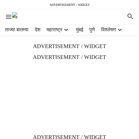
ADVERTISEMENT / WIDGET
H
ताज्या बातम्या
देश
महाराष्ट्र
मुंबई
पुणे
विश्लेषण
e
a
ADVERTISEMENT / WIDGET
d
e
ADVERTISEMENT / WIDGET
r
m
e
n
u
i
t
e
m
s
ADVERTISEMENT / WIDGET