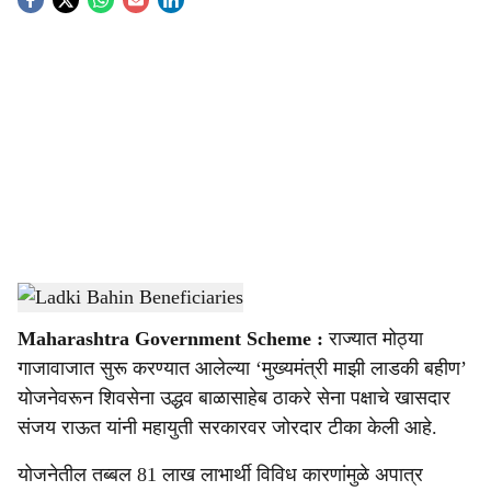
S
o
c
i
a
l
s
Ladki Bahin Beneficiaries
-
Sarkarnama
h
Maharashtra Government Scheme :
राज्यात मोठ्या
a
गाजावाजात सुरू करण्यात आलेल्या ‘मुख्यमंत्री माझी लाडकी बहीण’
r
योजनेवरून शिवसेना उद्धव बाळासाहेब ठाकरे सेना पक्षाचे खासदार
संजय राऊत यांनी महायुती सरकारवर जोरदार टीका केली आहे.
e
योजनेतील तब्बल 81 लाख लाभार्थी विविध कारणांमुळे अपात्र