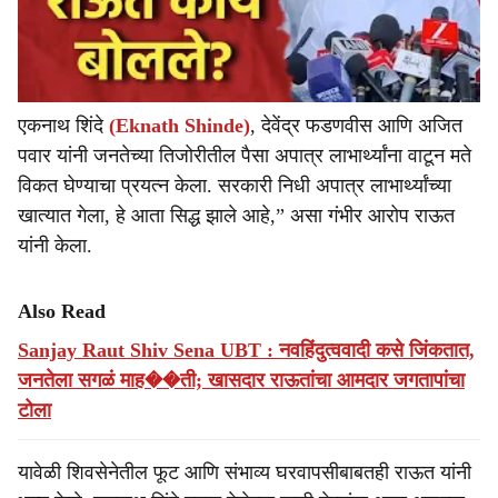
एकनाथ शिंदे
(Eknath Shinde)
, देवेंद्र फडणवीस आणि अजित
पवार यांनी जनतेच्या तिजोरीतील पैसा अपात्र लाभार्थ्यांना वाटून मते
विकत घेण्याचा प्रयत्न केला. सरकारी निधी अपात्र लाभार्थ्यांच्या
खात्यात गेला, हे आता सिद्ध झाले आहे,” असा गंभीर आरोप राऊत
यांनी केला.
Also Read
Sanjay Raut Shiv Sena UBT : नवहिंदुत्ववादी कसे जिंकतात,
जनतेला सगळं माह��ती; खासदार राऊतांचा आमदार जगतापांचा
टोला
यावेळी शिवसेनेतील फूट आणि संभाव्य घरवापसीबाबतही राऊत यांनी