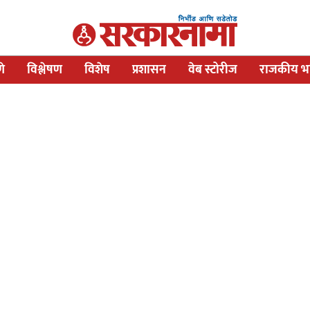
णे
विश्लेषण
विशेष
प्रशासन
वेब स्टोरीज
राजकीय भव