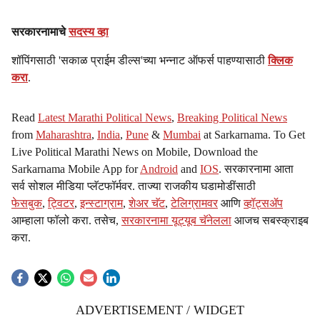
सरकारनामाचे
सदस्य व्हा
शॉपिंगसाठी 'सकाळ प्राईम डील्स'च्या भन्नाट ऑफर्स पाहण्यासाठी
क्लिक
करा
.
Read
Latest Marathi Political News
,
Breaking Political News
from
Maharashtra
,
India
,
Pune
&
Mumbai
at Sarkarnama. To Get
Live Political Marathi News on Mobile, Download the
Sarkarnama Mobile App for
Android
and
IOS
. सरकारनामा आता
सर्व सोशल मीडिया प्लॅटफॉर्मवर. ताज्या राजकीय घडामोडींसाठी
फेसबुक
,
ट्विटर
,
इन्स्टाग्राम
,
शेअर चॅट
,
टेलिग्रामवर
आणि
व्हॉट्सॲप
आम्हाला फॉलो करा. तसेच,
सरकारनामा यूट्यूब चॅनेलला
आजच सबस्क्राइब
करा.
ADVERTISEMENT / WIDGET