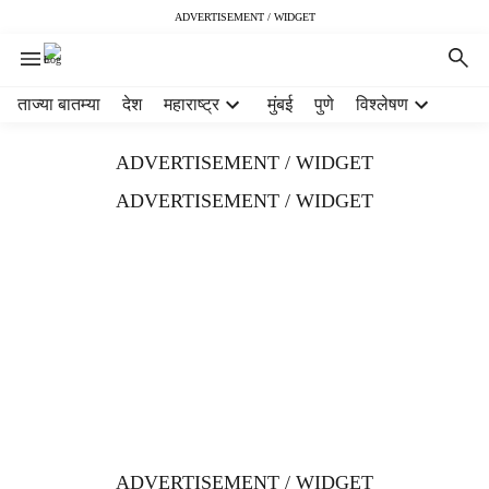
ADVERTISEMENT / WIDGET
H
ताज्या बातम्या
देश
महाराष्ट्र
मुंबई
पुणे
विश्लेषण
e
a
ADVERTISEMENT / WIDGET
d
e
ADVERTISEMENT / WIDGET
r
m
e
n
u
i
t
e
m
s
ADVERTISEMENT / WIDGET