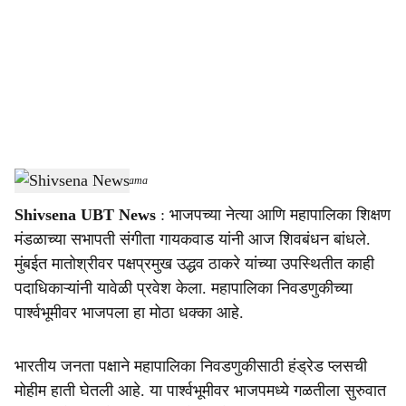
c
i
a
l
s
Shivsena News
-
Sarkarnama
h
Shivsena UBT News
: भाजपच्या नेत्या आणि महापालिका शिक्षण
a
मंडळाच्या सभापती संगीता गायकवाड यांनी आज शिवबंधन बांधले.
r
मुंबईत मातोश्रीवर पक्षप्रमुख उद्धव ठाकरे यांच्या उपस्थितीत काही
पदाधिकाऱ्यांनी यावेळी प्रवेश केला. महापालिका निवडणुकीच्या
e
पार्श्वभूमीवर भाजपला हा मोठा धक्का आहे.
भारतीय जनता पक्षाने महापालिका निवडणुकीसाठी हंड्रेड प्लसची
मोहीम हाती घेतली आहे. या पार्श्वभूमीवर भाजपमध्ये गळतीला सुरुवात