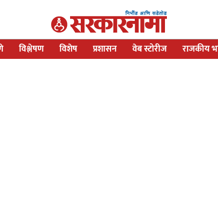
णे
विश्लेषण
विशेष
प्रशासन
वेब स्टोरीज
राजकीय भव