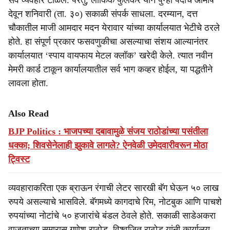
सर्व व्यवहार टाळले. परंतु, लौकिक फुलकर याने पुन्हा पदाचे आमीष
देवून शनिवारी (ता. ३०) सकाळी संपर्क साधला. दरम्यान, दत्त
चौकातील माजी आमदार मदन येरावार यांच्या कार्यालयात भेटीचे ठरले
होते. हा संपूर्ण प्रकार फसवणुकीचा असल्याचा संशय आल्यानंतर
कार्यालयात ‘स्पाय वायफाय मेटल क्लॉक’ खरेदी केले. त्यात नवीन
मेमरी कार्ड टाकून कार्यालयातील सर्व भाग कव्हर होईल, या पद्धतीने
लावला होता.
Also Read
BJP Politics : भाजपच्या दबावामुळे संजय राठोडांच्या पसंतीला
धक्का; शिवसेनेलाही झुकावे लागले? ऐनवेळी उमेदवारीवरून मोठा
ट्विस्ट
व्यवहाराकरिता एक ब्राऊन रंगाची लेटर सारखी बॅग घेऊन ५० लाख
रुपये असल्याचे भासविले. बॅगमध्ये कागदाचे रिम, नोटबुक आणि पाचशे
रुपयांच्या नोटांचे ५० हजारांचे बंडल ठेवले होते. सकाळी साडेअकरा
वाजताच्या सुमारास गणेश राठोड, विश्‍वजित राठोड यांनी कार्यालय