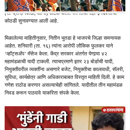
लालसिंग राठोड (रा. दाभा पहूर, बाभूळगाव), विश्‍वजित सुरेश राठोड
(रा. ब्राम्हणवाडा, आर्णी) अटक केली. तर तिघांनाही ३ दिवसाची
कोठडी सुनावण्यात आली आहे.
मिळालेल्या माहितीनुसार, नितीन भुतडा हे भाजपचे जिल्हा समन्वयक
आहेत. शनिवारी (ता. १६) त्यांना आरोपी लौकिक फुलकर याने
‘व्हॉट्सअ‍ॅप’ मॅसेज केला. केंद्र सरकार अंतर्गत येणार्‍या ४२
महामंडळाची यादी टाकली. त्याचप्रमाणे इतर २३ बोर्डाची यादी,
नियुक्तीवरील व्यक्तींना असणारे बजेट, नियुक्तीचा कालावधी, सॅलरी,
सुविधा, कार्यक्षेत्र आणि अधिकाराबाबत विस्तृत माहिती दिली. हे काम
गणेश राठोड करणार असल्याचेही सांगितले. यादीतील तीन महामंडळ
निवड करून पाठवावे याकरिता संपर्क केला.