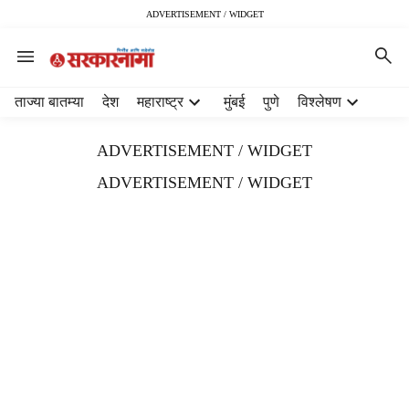
ADVERTISEMENT / WIDGET
H
ताज्या बातम्या
देश
महाराष्ट्र
मुंबई
पुणे
विश्लेषण
e
a
ADVERTISEMENT / WIDGET
d
e
ADVERTISEMENT / WIDGET
r
m
e
n
u
i
t
e
m
s