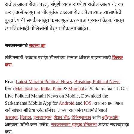
राठोड आला होता. परंतु, संपूर्ण व्यवहार गणेश राठोड आल्यानंतरच
करू, असे म्हणून जाणीवपूर्वक टाळला होता. पैशाच्या हव्यासापोटी
पुन्हा त्यांनी संपर्क साधून फसवणूक करण्याचा प्रयत्न केला. यातून
त्या तिघांनाही पोलिसांनी बेड्या ठोकल्या आहेत.
सरकारनामाचे
सदस्य व्हा
शॉपिंगसाठी 'सकाळ प्राईम डील्स'च्या भन्नाट ऑफर्स पाहण्यासाठी
क्लिक
करा
.
Read
Latest Marathi Political News
,
Breaking Political News
from
Maharashtra
,
India
,
Pune
&
Mumbai
at Sarkarnama. To Get
Live Political Marathi News on Mobile, Download the
Sarkarnama Mobile App for
Android
and
IOS
. सरकारनामा आता
सर्व सोशल मीडिया प्लॅटफॉर्मवर. ताज्या राजकीय घडामोडींसाठी
फेसबुक
,
ट्विटर
,
इन्स्टाग्राम
,
शेअर चॅट
,
टेलिग्रामवर
आणि
व्हॉट्सॲप
आम्हाला फॉलो करा. तसेच,
सरकारनामा यूट्यूब चॅनेलला
आजच सबस्क्राइब
करा.