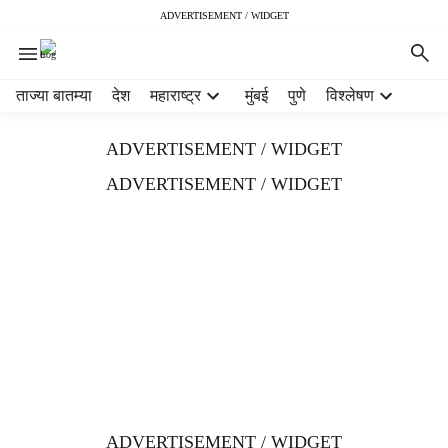
ADVERTISEMENT / WIDGET
H
ताज्या बातम्या
देश
महाराष्ट्र
मुंबई
पुणे
विश्लेषण
e
a
ADVERTISEMENT / WIDGET
d
e
ADVERTISEMENT / WIDGET
r
m
e
n
u
i
t
e
m
s
ADVERTISEMENT / WIDGET