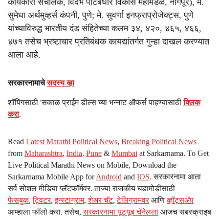
कार्यकारी संचालक, विदर्भ पाटबंधारे विकास महामंडळ, नागपूर), मे.
सुमेधा अर्थमुव्हर्स कंपनी, पुणे; मे. सुवर्णा इनफ्राप्रोजेक्ट्स, पुणे
यांच्याविरुद्ध भारतीय दंड संहितेच्या कलम ३४, ४२०, ४६५, ४६६,
४७१ तसेच भ्रष्टाचार प्रतिबंधक कायद्यांतर्गत गुन्हा दाखल करण्यात
आला आहे.
सरकारनामाचे
सदस्य व्हा
शॉपिंगसाठी 'सकाळ प्राईम डील्स'च्या भन्नाट ऑफर्स पाहण्यासाठी
क्लिक
करा
.
Read
Latest Marathi Political News
,
Breaking Political News
from
Maharashtra
,
India
,
Pune
&
Mumbai
at Sarkarnama. To Get
Live Political Marathi News on Mobile, Download the
Sarkarnama Mobile App for
Android
and
IOS
. सरकारनामा आता
सर्व सोशल मीडिया प्लॅटफॉर्मवर. ताज्या राजकीय घडामोडींसाठी
फेसबुक
,
ट्विटर
,
इन्स्टाग्राम
,
शेअर चॅट
,
टेलिग्रामवर
आणि
व्हॉट्सॲप
आम्हाला फॉलो करा. तसेच,
सरकारनामा यूट्यूब चॅनेलला
आजच सबस्क्राइब