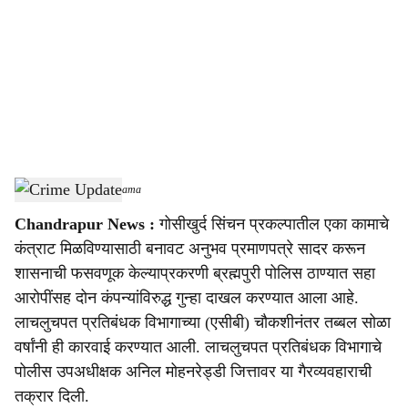
c
i
a
l
s
Crime Update
-
Sarkarnama
h
Chandrapur News :
गोसीखुर्द सिंचन प्रकल्पातील एका कामाचे
a
कंत्राट मिळविण्यासाठी बनावट अनुभव प्रमाणपत्रे सादर करून
r
शासनाची फसवणूक केल्याप्रकरणी ब्रह्मपुरी पोलिस ठाण्यात सहा
आरोपींसह दोन कंपन्यांविरुद्ध गुन्हा दाखल करण्यात आला आहे.
e
लाचलुचपत प्रतिबंधक विभागाच्या (एसीबी) चौकशीनंतर तब्बल सोळा
वर्षांनी ही कारवाई करण्यात आली. लाचलुचपत प्रतिबंधक विभागाचे
पोलीस उपअधीक्षक अनिल मोहनरेड्डी जित्तावर या गैरव्यवहाराची
तक्रार दिली.