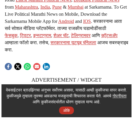
from
Maharashtra
,
India
,
Pune
&
Mumbai
at Sarkarnama. To Get
Live Political Marathi News on Mobile, Download the
Sarkarnama Mobile App for
Android
and
IOS
. सरकारनामा आता
सर्व सोशल मीडिया प्लॅटफॉर्मवर. ताज्या राजकीय घडामोडींसाठी
फेसबुक
,
ट्विटर
,
इन्स्टाग्राम
,
शेअर चॅट
,
टेलिग्रामवर
आणि
व्हॉट्सॲप
आम्हाला फॉलो करा. तसेच,
सरकारनामा यूट्यूब चॅनेलला
आजच सबस्क्राइब
करा.
ADVERTISEMENT / WIDGET
ADVERTISEMENT / WIDGET
वेबसाईटवर ब्राउझिंगचा अनुभव सर्वोत्तम असावा, यासाठी आम्ही कुकीजचा वापर करतो.
कुकीजमुळे तुम्हाला तुमच्या आवडत्या मजकुराची शिफारस करता येते. आमचे
गोपनीयता
ADVERTISEMENT / WIDGET
आणि कुकीजसंदर्भातील धोरण तुम्हाला मान्य आहे.
ओके