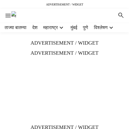
ADVERTISEMENT / WIDGET
H
ताज्या बातम्या
देश
महाराष्ट्र
मुंबई
पुणे
विश्लेषण
e
a
ADVERTISEMENT / WIDGET
d
e
ADVERTISEMENT / WIDGET
r
m
e
n
u
i
t
e
m
s
ADVERTISEMENT / WIDGET