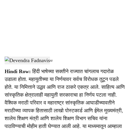
c
i
a
l
s
Devendra Fadnavis
-
Sarkarnama
h
Hindi Row:
हिंदी भाषेच्या सक्तीने राज्यात चांगलाच गदारोळ
a
उडाला होता. महायुतीच्या या निर्णयावर सर्वच विरोधक तुटून पडले
r
होते. या निमित्ताने उद्धव आणि राज ठाकरे एकत्र आले. साहित्य आणि
सांस्कृतिक क्षेत्रालाही महायुती सरकाराचा हा निर्णय पटला नाही.
e
वैश्विक मराठी परिवार व महाराष्ट्र सांस्कृतिक आघाडीच्यावतीने
मराठीच्या व्यापक हितासाठी लाखो पोस्टकार्ड आणि ईमेल मुख्यमंत्री,
शालेय शिक्षण मंत्री आणि शालेय शिक्षण विभाग सचिव यांना
पाठविण्याची मोहीम हाती घेण्यात आली आहे. या माध्यमातून आम्हाला