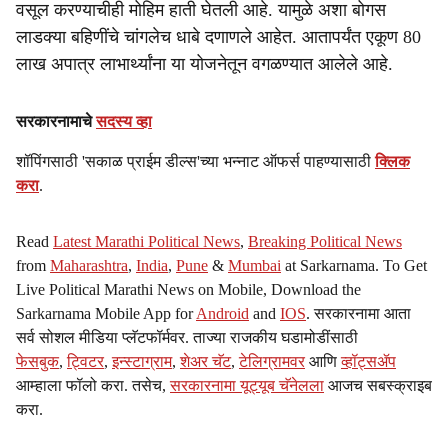
वसूल करण्याचीही मोहिम हाती घेतली आहे. यामुळे अशा बोगस
लाडक्या बहि‍णींचे चांगलेच धाबे दणाणले आहेत. आतापर्यंत एकूण 80
लाख अपात्र लाभार्थ्यांना या योजनेतून वगळण्यात आलेले आहे.
सरकारनामाचे
सदस्य व्हा
शॉपिंगसाठी 'सकाळ प्राईम डील्स'च्या भन्नाट ऑफर्स पाहण्यासाठी
क्लिक
करा
.
Read
Latest Marathi Political News
,
Breaking Political News
from
Maharashtra
,
India
,
Pune
&
Mumbai
at Sarkarnama. To Get
Live Political Marathi News on Mobile, Download the
Sarkarnama Mobile App for
Android
and
IOS
. सरकारनामा आता
सर्व सोशल मीडिया प्लॅटफॉर्मवर. ताज्या राजकीय घडामोडींसाठी
फेसबुक
,
ट्विटर
,
इन्स्टाग्राम
,
शेअर चॅट
,
टेलिग्रामवर
आणि
व्हॉट्सॲप
आम्हाला फॉलो करा. तसेच,
सरकारनामा यूट्यूब चॅनेलला
आजच सबस्क्राइब
करा.