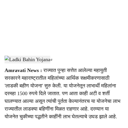
c
i
a
l
s
Ladki Bahin Yojana
-
Sarkarnama
h
Amravati News :
राज्यात पुन्हा सत्तेत आलेल्या महायुती
a
सरकारने महाराष्ट्रातील महिलांच्या आर्थिक सक्षमीकरणासाठी
r
'लाडकी बहीण योजना' सुरु केली. या योजनेतून लाभार्थी महिलांना
दरमहा 1500 रुपये दिले जातात. पण आता काही अटी व शर्ती
e
घालण्यात आल्या असून त्यांची पुर्तता केल्यानंतरच या योजनेचा लाभ
राज्यातील लाडक्या बहिणींना मिळत राहणार आहे. दरम्यान या
योजनेत चुकीच्या पद्धतीने काहींनी लाभ घेतल्याचे उघड झाले आहे.