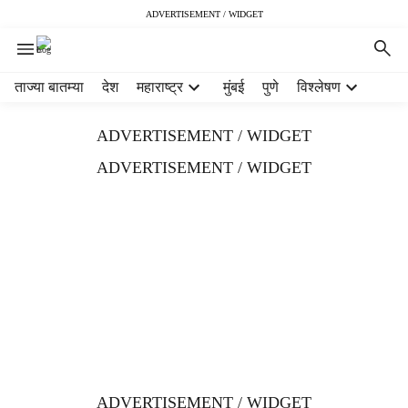
ADVERTISEMENT / WIDGET
H
ताज्या बातम्या
देश
महाराष्ट्र
मुंबई
पुणे
विश्लेषण
e
a
ADVERTISEMENT / WIDGET
d
e
ADVERTISEMENT / WIDGET
r
m
e
n
u
i
t
e
m
s
ADVERTISEMENT / WIDGET