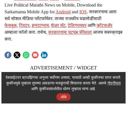
Live Political Marathi News on Mobile, Download the
Sarkarnama Mobile App for
Android
and
IOS
. सरकारनामा आता
सर्व सोशल मीडिया प्लॅटफॉर्मवर. ताज्या राजकीय घडामोडींसाठी
फेसबुक
,
ट्विटर
,
इन्स्टाग्राम
,
शेअर चॅट
,
टेलिग्रामवर
आणि
व्हॉट्सॲप
आम्हाला फॉलो करा. तसेच,
सरकारनामा यूट्यूब चॅनेलला
आजच सबस्क्राइब
करा.
ADVERTISEMENT / WIDGET
ADVERTISEMENT / WIDGET
वेबसाईटवर ब्राउझिंगचा अनुभव सर्वोत्तम असावा, यासाठी आम्ही कुकीजचा वापर करतो.
कुकीजमुळे तुम्हाला तुमच्या आवडत्या मजकुराची शिफारस करता येते. आमचे
गोपनीयता
ADVERTISEMENT / WIDGET
आणि कुकीजसंदर्भातील धोरण तुम्हाला मान्य आहे.
ओके