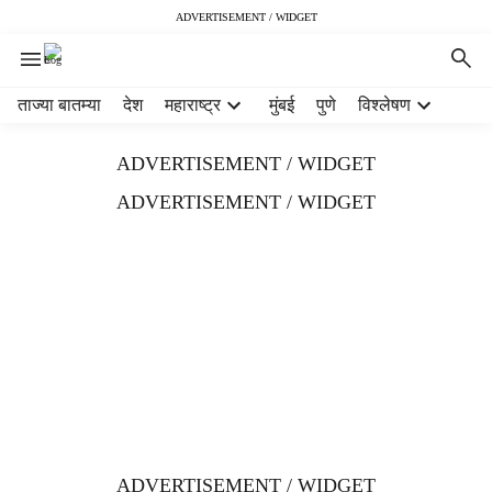
ADVERTISEMENT / WIDGET
H
ताज्या बातम्या
देश
महाराष्ट्र
मुंबई
पुणे
विश्लेषण
e
a
ADVERTISEMENT / WIDGET
d
e
ADVERTISEMENT / WIDGET
r
m
e
n
u
i
t
e
m
s
ADVERTISEMENT / WIDGET