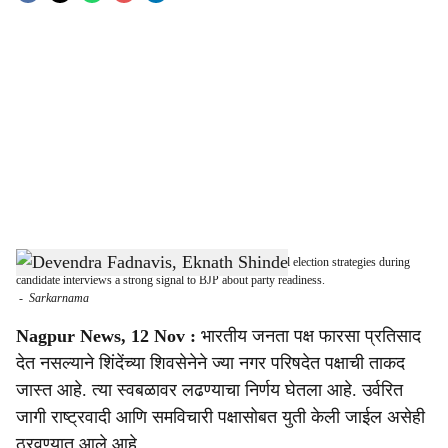
o
c
i
a
l
s
Shiv Sena leaders, including Kripal Tumane, discuss local election strategies during
h
candidate interviews a strong signal to BJP about party readiness.
-
Sarkarnama
a
Nagpur News, 12 Nov :
भारतीय जनता पक्ष फारसा प्रतिसाद
r
देत नसल्याने शिंदेंच्या शिवसेनेने ज्या नगर परिषदेत पक्षाची ताकद
जास्त आहे. त्या स्वबळावर लढण्याचा निर्णय घेतला आहे. उर्वरित
e
जागी राष्ट्रवादी आणि समविचारी पक्षासोबत युती केली जाईल असेही
ठरवण्यात आले आहे.