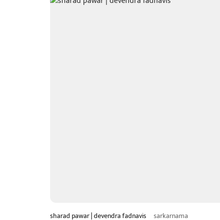
sharad pawar | devendra fadnavis
sarkarnama