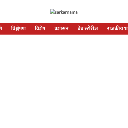
णे
विश्लेषण
विशेष
प्रशासन
वेब स्टोरीज
राजकीय भव