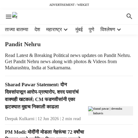
ADVERTISEMENT / WIDGET
H
ताज्या बातम्या
देश
महाराष्ट्र
मुंबई
पुणे
विश्लेषण
e
a
Pandit Nehru
d
e
Read Latest & Breaking Political news updates on Pandit Nehru.
Get Pandit Nehru news along with photos & Videos from
r
Maharashtra, India at Sarkarnama.
m
e
n
T
Sharad Pawar Statement: दोन
u
a
दिवसांपासून आरोप-प्रत्यारोप, शरद पवारांचं
i
g
वाक्यही खटकलं; CM फडणवीसांनी एका
t
R
झटक्यात मुद्दाच निकाली काढला
e
e
m
s
Deepak Kulkarni
12 Jun 2026
2
min read
s
u
l
PM Modi: मोदींनी मोडला नेहरूंचा 72 वर्षांचा