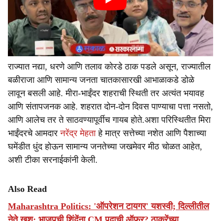
राज्यात नद्या, धरणे आणि तलाव कोरडे ठाक पडले असून, राज्यातील
बळीराजा आणि सामान्य जनता चातकासारखी आभाळाकडे डोळे
लावून बसली आहे. मीरा-भाईंदर शहराची स्थिती तर अत्यंत भयावह
आणि संतापजनक आहे. शहरात दोन-दोन दिवस पाण्याचा पत्ता नसतो,
आणि आलेच तर ते साठवण्यापूर्वीच गायब होते.अशा परिस्थितीत मिरा
भाईंदरचे आमदार
नरेंद्र मेहता
हे मात्र सत्तेच्या नशेत आणि पैशाच्या
घमेंडीत धुंद होऊन सामान्य जनतेच्या जखमेवर मीठ चोळत आहेत,
अशी टीका सरनाईकांनी केली.
Also Read
Maharashtra Politics: 'ऑपरेशन टायगर' यशस्वी; दिल्लीतील
नेते खूश; भाजपची शिंदेंना CM पदाची ऑफर? ठाकरेंच्या