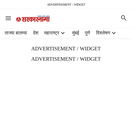
ADVERTISEMENT / WIDGET
H
ताज्या बातम्या
देश
महाराष्ट्र
मुंबई
पुणे
विश्लेषण
e
a
ADVERTISEMENT / WIDGET
d
e
ADVERTISEMENT / WIDGET
r
m
e
n
u
i
t
e
m
s