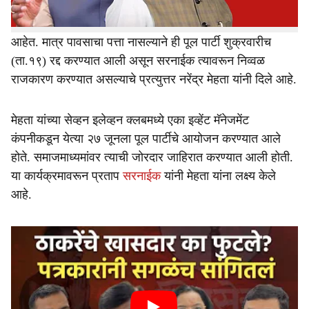
होरपळत असताना जनतेच्या हक्काच्या पाण्याची उधळपट्टी करणाऱ्या
अशा 'ओल्या पार्ट्या' हाणून पाडा, असे आदेश सरनाईक यांनी दिले
आहेत. मात्र पावसाचा पत्ता नासल्याने ही पूल पार्टी शुक्रवारीच
(ता.१९) रद्द करण्यात आली असून सरनाईक त्यावरून निव्वळ
राजकारण करण्यात असल्याचे प्रत्युत्तर नरेंद्र मेहता यांनी दिले आहे.
मेहता यांच्या सेव्हन इलेव्हन क्लबमध्ये एका इव्हेंट मॅनेजमेंट
कंपनीकडून येत्या २७ जूनला पूल पार्टीचे आयोजन करण्यात आले
होते. समाजमाध्यमांवर त्याची जोरदार जाहिरात करण्यात आली होती.
या कार्यक्रमावरून प्रताप
सरनाईक
यांनी मेहता यांना लक्ष्य केले
आहे.