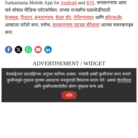
Sarkarnama Mobile App for
Android
and
IOS
. सरकारनामा आता
सर्व सोशल मीडिया प्लॅटफॉर्मवर. ताज्या राजकीय घडामोडींसाठी
फेसबुक
,
ट्विटर
,
इन्स्टाग्राम
,
शेअर चॅट
,
टेलिग्रामवर
आणि
व्हॉट्सॲप
आम्हाला फॉलो करा. तसेच,
सरकारनामा यूट्यूब चॅनेलला
आजच सबस्क्राइब
करा.
ADVERTISEMENT / WIDGET
ADVERTISEMENT / WIDGET
वेबसाईटवर ब्राउझिंगचा अनुभव सर्वोत्तम असावा, यासाठी आम्ही कुकीजचा वापर करतो.
कुकीजमुळे तुम्हाला तुमच्या आवडत्या मजकुराची शिफारस करता येते. आमचे
गोपनीयता
ADVERTISEMENT / WIDGET
आणि कुकीजसंदर्भातील धोरण तुम्हाला मान्य आहे.
ओके