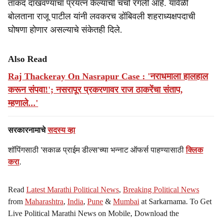
ताकद दाखवण्याचा प्रयत्न केल्याची चर्चा रंगली आहे. यावेळी
बोलताना राजू पाटील यांनी लवकरच डोंबिवली शहराध्यक्षपदाची
घोषणा होणार असल्याचे संकेतही दिले.
Also Read
Raj Thackeray On Nasrapur Case : 'नराधमाला हालहाल
करून संपवा!'; नसरापूर प्रकरणावर राज ठाकरेंचा संताप,
म्हणाले...'
सरकारनामाचे
सदस्य व्हा
शॉपिंगसाठी 'सकाळ प्राईम डील्स'च्या भन्नाट ऑफर्स पाहण्यासाठी
क्लिक
करा
.
Read
Latest Marathi Political News
,
Breaking Political News
from
Maharashtra
,
India
,
Pune
&
Mumbai
at Sarkarnama. To Get
Live Political Marathi News on Mobile, Download the