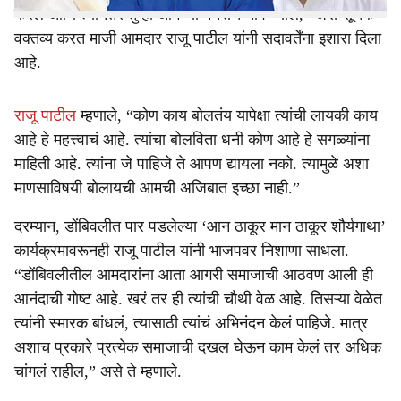
करेल आणि त्यानंतर तुम्ही आमच्या मनसेचं नाव घ्याल,” असे सूचक
वक्तव्य करत माजी आमदार राजू पाटील यांनी सदावर्तेंना इशारा दिला
आहे.
राजू पाटील
म्हणाले, “कोण काय बोलतंय यापेक्षा त्यांची लायकी काय
आहे हे महत्त्वाचं आहे. त्यांचा बोलविता धनी कोण आहे हे सगळ्यांना
माहिती आहे. त्यांना जे पाहिजे ते आपण द्यायला नको. त्यामुळे अशा
माणसाविषयी बोलायची आमची अजिबात इच्छा नाही.”
दरम्यान, डोंबिवलीत पार पडलेल्या ‘आन ठाकूर मान ठाकूर शौर्यगाथा’
कार्यक्रमावरूनही राजू पाटील यांनी भाजपवर निशाणा साधला.
“डोंबिवलीतील आमदारांना आता आगरी समाजाची आठवण आली ही
आनंदाची गोष्ट आहे. खरं तर ही त्यांची चौथी वेळ आहे. तिसऱ्या वेळेत
त्यांनी स्मारक बांधलं, त्यासाठी त्यांचं अभिनंदन केलं पाहिजे. मात्र
अशाच प्रकारे प्रत्येक समाजाची दखल घेऊन काम केलं तर अधिक
चांगलं राहील,” असे ते म्हणाले.