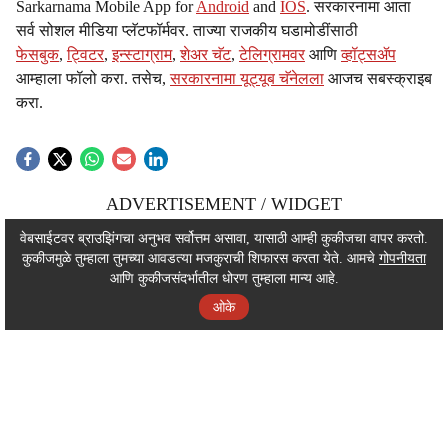
Sarkarnama Mobile App for
Android
and
IOS
. सरकारनामा आता
सर्व सोशल मीडिया प्लॅटफॉर्मवर. ताज्या राजकीय घडामोडींसाठी
फेसबुक
,
ट्विटर
,
इन्स्टाग्राम
,
शेअर चॅट
,
टेलिग्रामवर
आणि
व्हॉट्सॲप
आम्हाला फॉलो करा. तसेच,
सरकारनामा यूट्यूब चॅनेलला
आजच सबस्क्राइब
करा.
ADVERTISEMENT / WIDGET
ADVERTISEMENT / WIDGET
वेबसाईटवर ब्राउझिंगचा अनुभव सर्वोत्तम असावा, यासाठी आम्ही कुकीजचा वापर करतो.
कुकीजमुळे तुम्हाला तुमच्या आवडत्या मजकुराची शिफारस करता येते. आमचे
गोपनीयता
ADVERTISEMENT / WIDGET
आणि कुकीजसंदर्भातील धोरण तुम्हाला मान्य आहे.
ओके