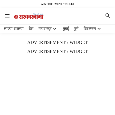
ADVERTISEMENT / WIDGET
H
ताज्या बातम्या
देश
महाराष्ट्र
मुंबई
पुणे
विश्लेषण
e
a
ADVERTISEMENT / WIDGET
d
e
ADVERTISEMENT / WIDGET
r
m
e
n
u
i
t
e
m
s