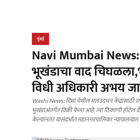
मुंबई
Navi Mumbai News: नवी
भूखंडाचा वाद चिघळला,
विधी अधिकारी अभय जा
Washi News: दिघा येथील मलउंदचन केंद्रासाठी र
भुखंडाअंतर्गत विक्री केला आहे. त्यां ठिकाणी हॉटे
केल्यांनतर यासंदर्भात महानगरपालिका न्यायालयात 