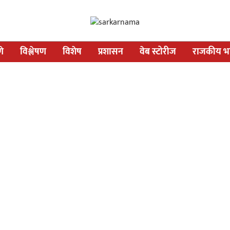
णे
विश्लेषण
विशेष
प्रशासन
वेब स्टोरीज
राजकीय भव