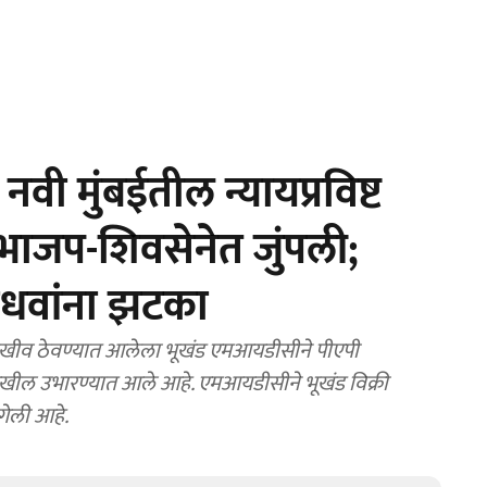
 मुंबईतील न्यायप्रविष्ट
भाजप-शिवसेनेत जुंपली;
धवांना झटका
ाखीव ठेवण्यात आलेला भूखंड एमआयडीसीने पीएपी
ल देखील उभारण्यात आले आहे. एमआयडीसीने भूखंड विक्री
गेली आहे.