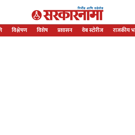
णे
विश्लेषण
विशेष
प्रशासन
वेब स्टोरीज
राजकीय भव