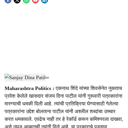
S
o
c
i
a
l
s
Sanjay Dina Patil
-
Sarkarnama
h
Maharashtra Politics :
एकनाथ शिंदे यांच्या शिवसेनेत नुकताच
a
प्रवेश केलेले खासदार संजय दिना पाटील यांनी गुरूवारी पत्रकारांना
r
मारण्याची धमकी दिली आहे. त्यांची प्रतिक्रिया घेण्यासाठी गेलेल्या
पत्रकारांना उद्देश बोलताना पाटील यांनी अश्लील शब्दांचा उच्चार
e
करत धमकावले. एवढेच नाही तर हे रेकॉर्ड करून कमिश्नरला दाखवा,
असे उघड आव्हानही त्यांनी दिले आहे. या प्रकाराचे पडसाद