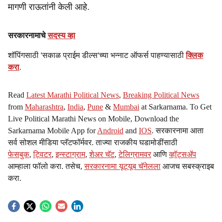
मागणी राऊतांनी केली आहे.
सरकारनामाचे
सदस्य व्हा
शॉपिंगसाठी 'सकाळ प्राईम डील्स'च्या भन्नाट ऑफर्स पाहण्यासाठी
क्लिक
करा
.
Read
Latest Marathi Political News
,
Breaking Political News
from
Maharashtra
,
India
,
Pune
&
Mumbai
at Sarkarnama. To Get
Live Political Marathi News on Mobile, Download the
Sarkarnama Mobile App for
Android
and
IOS
. सरकारनामा आता
सर्व सोशल मीडिया प्लॅटफॉर्मवर. ताज्या राजकीय घडामोडींसाठी
फेसबुक
,
ट्विटर
,
इन्स्टाग्राम
,
शेअर चॅट
,
टेलिग्रामवर
आणि
व्हॉट्सॲप
आम्हाला फॉलो करा. तसेच,
सरकारनामा यूट्यूब चॅनेलला
आजच सबस्क्राइब
करा.