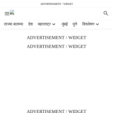
ADVERTISEMENT / WIDGET
H
ताज्या बातम्या
देश
महाराष्ट्र
मुंबई
पुणे
विश्लेषण
e
a
ADVERTISEMENT / WIDGET
d
e
ADVERTISEMENT / WIDGET
r
m
e
n
u
i
t
e
m
s
ADVERTISEMENT / WIDGET