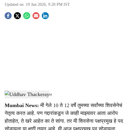
Updated on :
19 Jun 2026, 9:20 PM
IST
S
o
c
i
a
l
s
Uddhav Thackeray
-
Sarkarnama
h
Mumbai News:
मी गेले 10 ते 12 वर्षे तुमच्या सर्वांच्या शिवसेनेचं
a
नेतृत्व करत आहे. पण गद्दारांकडून जे काही माझ्यावर आता आरोप
r
होताहेत, ते खरे आहेत का ते सांगा. तर मी शिवसेना पक्षप्रमुख हे पद
सोडायला या क्षणी तयार आहे. मी आज पक्षप्रमुख पद सोडायला