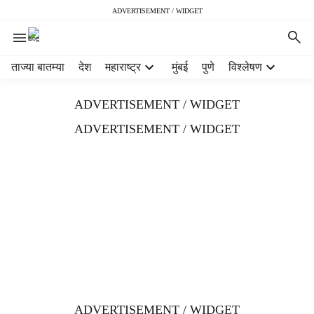
ADVERTISEMENT / WIDGET
H
ताज्या बातम्या
देश
महाराष्ट्र
मुंबई
पुणे
विश्लेषण
e
a
ADVERTISEMENT / WIDGET
d
e
ADVERTISEMENT / WIDGET
r
m
e
n
u
i
t
e
m
s
ADVERTISEMENT / WIDGET