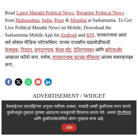
Read
Latest Marathi Political News
,
Breaking Political News
from
Maharashtra
,
India
,
Pune
&
Mumbai
at Sarkarnama. To Get
Live Political Marathi News on Mobile, Download the
Sarkarnama Mobile App for
Android
and
IOS
. सरकारनामा आता
सर्व सोशल मीडिया प्लॅटफॉर्मवर. ताज्या राजकीय घडामोडींसाठी
फेसबुक
,
ट्विटर
,
इन्स्टाग्राम
,
शेअर चॅट
,
टेलिग्रामवर
आणि
व्हॉट्सॲप
आम्हाला फॉलो करा. तसेच,
सरकारनामा यूट्यूब चॅनेलला
आजच सबस्क्राइब
करा.
ADVERTISEMENT / WIDGET
ADVERTISEMENT / WIDGET
वेबसाईटवर ब्राउझिंगचा अनुभव सर्वोत्तम असावा, यासाठी आम्ही कुकीजचा वापर करतो.
कुकीजमुळे तुम्हाला तुमच्या आवडत्या मजकुराची शिफारस करता येते. आमचे
गोपनीयता
ADVERTISEMENT / WIDGET
आणि कुकीजसंदर्भातील धोरण तुम्हाला मान्य आहे.
ओके