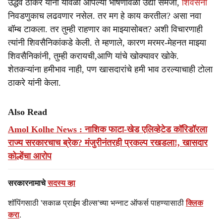
उद्धव ठाकरे यांनी यावेळी आपल्या भाषणावेळी उद्या समजा,
शिवसेना
निवडणुकाच लढवणार नसेल. तर मग हे काय करतील? असा नवा
बॉम्ब टाकला. तर तुम्ही राहणार का माझ्यासोबत? अशी विचारणाही
त्यांनी शिवसैनिकांकडे केली. ते म्हणाले, कारण मरमर-मेहनत माझ्या
शिवसैनिकांनी, तुम्ही करायची,आणि यांचे खोक्यावर खोके.
शेतकऱ्यांना हमीभाव नाही, पण खासदारांचे हमी भाव ठरल्याचाही टोला
ठाकरे यांनी केला.
Also Read
Amol Kolhe News : नाशिक फाटा-खेड एलिव्हेटेड कॉरिडॉरला
राज्य सरकारचाच ब्रेक? मंजुरीनंतरही प्रकल्प रखडला!, खासदार
कोल्हेंचा आरोप
सरकारनामाचे
सदस्य व्हा
शॉपिंगसाठी 'सकाळ प्राईम डील्स'च्या भन्नाट ऑफर्स पाहण्यासाठी
क्लिक
करा
.