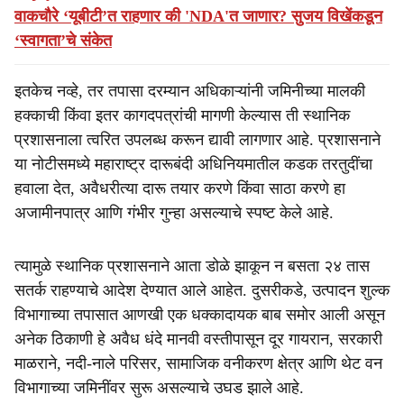
वाकचौरे ‘यूबीटी’त राहणार की 'NDA'त जाणार? सुजय विखेंकडून
‘स्वागता’चे संकेत
इतकेच नव्हे, तर तपासा दरम्यान अधिकाऱ्यांनी जमिनीच्या मालकी
हक्काची किंवा इतर कागदपत्रांची मागणी केल्यास ती स्थानिक
प्रशासनाला त्वरित उपलब्ध करून द्यावी लागणार आहे. प्रशासनाने
या नोटीसमध्ये महाराष्ट्र दारूबंदी अधिनियमातील कडक तरतुदींचा
हवाला देत, अवैधरीत्या दारू तयार करणे किंवा साठा करणे हा
अजामीनपात्र आणि गंभीर गुन्हा असल्याचे स्पष्ट केले आहे.
त्यामुळे स्थानिक प्रशासनाने आता डोळे झाकून न बसता २४ तास
सतर्क राहण्याचे आदेश देण्यात आले आहेत. दुसरीकडे, उत्पादन शुल्क
विभागाच्या तपासात आणखी एक धक्कादायक बाब समोर आली असून
अनेक ठिकाणी हे अवैध धंदे मानवी वस्तीपासून दूर गायरान, सरकारी
माळराने, नदी-नाले परिसर, सामाजिक वनीकरण क्षेत्र आणि थेट वन
विभागाच्या जमिनींवर सुरू असल्याचे उघड झाले आहे.