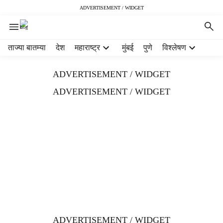
ADVERTISEMENT / WIDGET
H
ताज्या बातम्या
देश
महाराष्ट्र
मुंबई
पुणे
विश्लेषण
e
a
ADVERTISEMENT / WIDGET
d
e
ADVERTISEMENT / WIDGET
r
m
e
n
u
i
t
e
m
s
ADVERTISEMENT / WIDGET