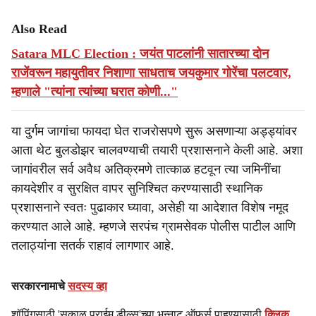
Also Read
Satara MLC Election : जयंत पाटलांनी सातारच्या दोन
राजेंवरून महायुतीवर निशाणा साधताच जयकुमार गोरेंचा पलटवार,
म्हणाले "त्यांना त्यांच्या घरात कोणी..."
या दुर्गम जागांचा फायदा घेत राजरोसपणे सुरू असणाऱ्या अड्ड्यांवर
आता थेट बुलडोझर चालवण्याची तयारी प्रशासनाने केली आहे. अशा
जागांवरील सर्व अवैध अतिक्रमणे तात्काळ हटवून त्या जमिनींचा
कायदेशीर व सुरक्षित वापर सुनिश्चित करण्यासाठी स्थानिक
प्रशासनाने स्वतः पुढाकार घ्यावा, असेही या आदेशात विशेष नमूद
करण्यात आले आहे. म्हणजे सरपंच ग्रामसेवक पोलीस पाटील आणि
तलाठ्यांना सतर्क राहावं लागणार आहे.
सरकारनामाचे
सदस्य व्हा
शॉपिंगसाठी 'सकाळ प्राईम डील्स'च्या भन्नाट ऑफर्स पाहण्यासाठी
क्लिक