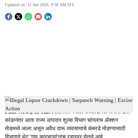
Updated on :
11 Jun 2026, 9:58 AM
IST
S
o
c
i
a
l
s
Illegal Liquor Crackdown | Sarpanch Warning | Excise Action
-
Sarkarnama
h
Pune News, 11 Jun :
हडपसर येथील धक्कादायक विषारी दारू
a
कांडानंतर आता राज्य उत्पादन शुल्क विभाग चांगलाच ॲक्शन
r
मोडमध्ये आला असून अवैध दारू व्यवसायाचे कंबरडे मोडण्यासाठी
विभागाने थेट 'गाव कारभाऱ्यां'नाच रडारवर घेतले आहे.