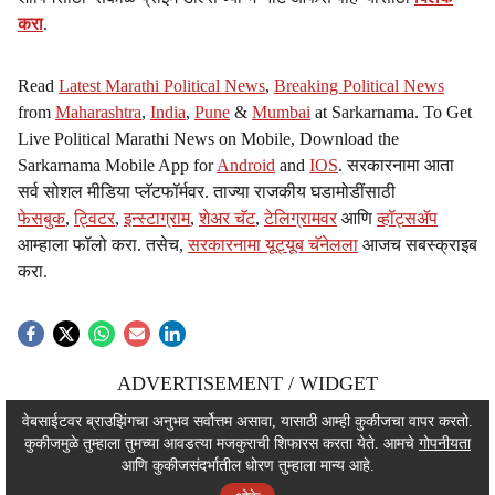
करा
.
Read
Latest Marathi Political News
,
Breaking Political News
from
Maharashtra
,
India
,
Pune
&
Mumbai
at Sarkarnama. To Get
Live Political Marathi News on Mobile, Download the
Sarkarnama Mobile App for
Android
and
IOS
. सरकारनामा आता
सर्व सोशल मीडिया प्लॅटफॉर्मवर. ताज्या राजकीय घडामोडींसाठी
फेसबुक
,
ट्विटर
,
इन्स्टाग्राम
,
शेअर चॅट
,
टेलिग्रामवर
आणि
व्हॉट्सॲप
आम्हाला फॉलो करा. तसेच,
सरकारनामा यूट्यूब चॅनेलला
आजच सबस्क्राइब
करा.
ADVERTISEMENT / WIDGET
ADVERTISEMENT / WIDGET
वेबसाईटवर ब्राउझिंगचा अनुभव सर्वोत्तम असावा, यासाठी आम्ही कुकीजचा वापर करतो.
कुकीजमुळे तुम्हाला तुमच्या आवडत्या मजकुराची शिफारस करता येते. आमचे
गोपनीयता
ADVERTISEMENT / WIDGET
आणि कुकीजसंदर्भातील धोरण तुम्हाला मान्य आहे.