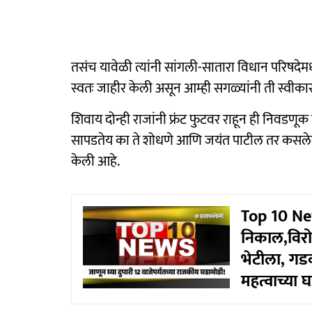
तसंच यावेळी त्यांनी सांगली-सातारा विधान परिषदेमध्ये
स्वतः जाहीर केली असून आम्ही सगळ्यांनी ती स्वीकारली
शिवाय दोन्ही राजांनी फ्रंट फुटवर राहून ही निवड
सापडतेय का ते शोधणे आणि जयंत पाटील तर कसलेले
केली आहे.
Top 10 New
निकाल,विरोध
भेटीला, गडक
महत्वाच्या 