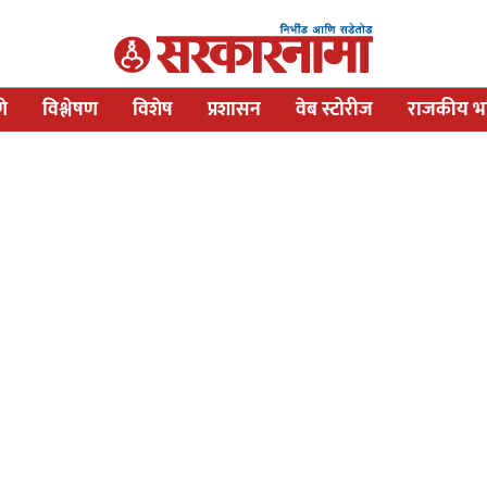
णे
विश्लेषण
विशेष
प्रशासन
वेब स्टोरीज
राजकीय भव