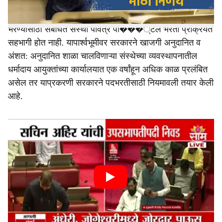
व्यवस्थापनातील वादामुळे अनेकदा
शिक्षक
संवर्गातील रिक्त पदे
भरण्यासाठी संबंधित संस्था पवित्र पो���्टल भरती प्रक्रियेत
सहभागी होत नाही. यापार्श्वभूमीवर सरकारने खाजगी अनुदानित व
अंशत: अनुदानित शाळा चालविणाऱ्या संस्थेच्या व्यवस्थापनातील
धर्मादाय आयुक्तांच्या कार्यालयात एक वर्षांहून अधिक काळ प्रलंबित
असेल तर याप्रकरणी सरकारने पदभरतीसाठी नियमावली तयार केली
आहे.