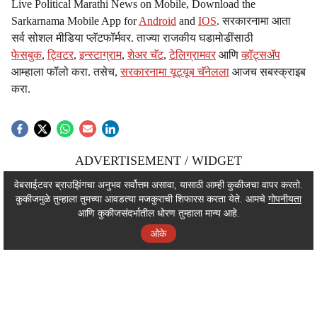
Live Political Marathi News on Mobile, Download the
Sarkarnama Mobile App for
Android
and
IOS
. सरकारनामा आता
सर्व सोशल मीडिया प्लॅटफॉर्मवर. ताज्या राजकीय घडामोडींसाठी
फेसबुक
,
ट्विटर
,
इन्स्टाग्राम
,
शेअर चॅट
,
टेलिग्रामवर
आणि
व्हॉट्सॲप
आम्हाला फॉलो करा. तसेच,
सरकारनामा यूट्यूब चॅनेलला
आजच सबस्क्राइब
करा.
ADVERTISEMENT / WIDGET
ADVERTISEMENT / WIDGET
वेबसाईटवर ब्राउझिंगचा अनुभव सर्वोत्तम असावा, यासाठी आम्ही कुकीजचा वापर करतो.
कुकीजमुळे तुम्हाला तुमच्या आवडत्या मजकुराची शिफारस करता येते. आमचे
गोपनीयता
ADVERTISEMENT / WIDGET
आणि कुकीजसंदर्भातील धोरण तुम्हाला मान्य आहे.
ओके