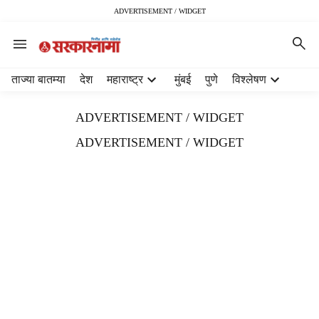
ADVERTISEMENT / WIDGET
H
ताज्या बातम्या
देश
महाराष्ट्र
मुंबई
पुणे
विश्लेषण
e
a
ADVERTISEMENT / WIDGET
d
e
ADVERTISEMENT / WIDGET
r
m
e
n
u
i
t
e
m
s