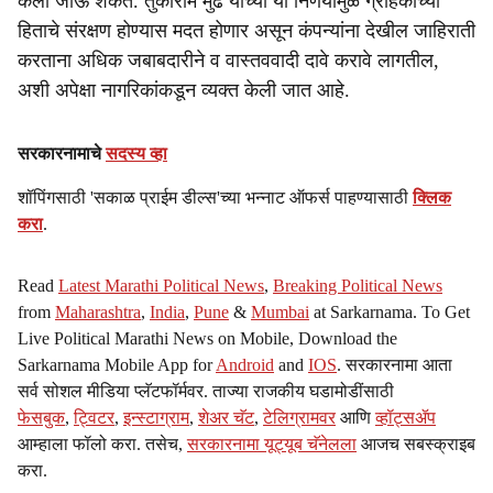
केली जाऊ शकते. तुकाराम मुंढे यांच्या या निर्णयामुळे ग्राहकांच्या
हिताचे संरक्षण होण्यास मदत होणार असून कंपन्यांना देखील जाहिराती
करताना अधिक जबाबदारीने व वास्तववादी दावे करावे लागतील,
अशी अपेक्षा नागरिकांकडून व्यक्त केली जात आहे.
सरकारनामाचे
सदस्य व्हा
शॉपिंगसाठी 'सकाळ प्राईम डील्स'च्या भन्नाट ऑफर्स पाहण्यासाठी
क्लिक
करा
.
Read
Latest Marathi Political News
,
Breaking Political News
from
Maharashtra
,
India
,
Pune
&
Mumbai
at Sarkarnama. To Get
Live Political Marathi News on Mobile, Download the
Sarkarnama Mobile App for
Android
and
IOS
. सरकारनामा आता
सर्व सोशल मीडिया प्लॅटफॉर्मवर. ताज्या राजकीय घडामोडींसाठी
फेसबुक
,
ट्विटर
,
इन्स्टाग्राम
,
शेअर चॅट
,
टेलिग्रामवर
आणि
व्हॉट्सॲप
आम्हाला फॉलो करा. तसेच,
सरकारनामा यूट्यूब चॅनेलला
आजच सबस्क्राइब
करा.