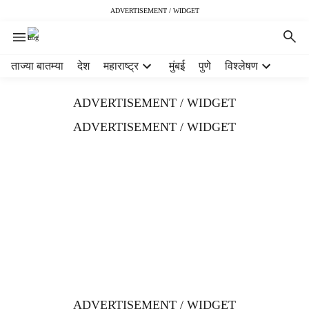
ADVERTISEMENT / WIDGET
H
ताज्या बातम्या
देश
महाराष्ट्र
मुंबई
पुणे
विश्लेषण
e
a
ADVERTISEMENT / WIDGET
d
e
ADVERTISEMENT / WIDGET
r
m
e
n
u
i
t
e
m
s
ADVERTISEMENT / WIDGET