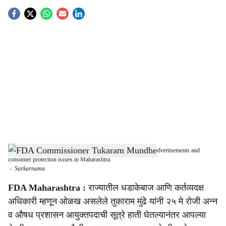
S
o
c
i
a
l
s
FDA Commissioner Tukaram Mundhe addresses misleading advertisements and
h
consumer protection issues in Maharashtra.
-
Sarkarnama
a
FDA Maharashtra :
राज्यातील धडाकेबाज आणि कर्तव्यदक्ष
r
अधिकारी म्हणून ओळख असलेले तुकाराम मुंढे यांनी २५ मे रोजी अन्न
व औषध प्रशासन आयुक्तपदाची सूत्रे हाती घेतल्यानंतर आपल्या
e