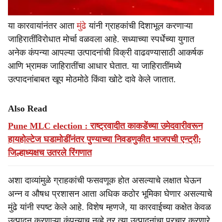
या कारवायांनंतर आता
मुंढे
यांनी ग्राहकांची दिशाभूल करणाऱ्या
जाहिरातींविरोधात मोर्चा वळवला आहे. सध्याच्या स्पर्धेच्या युगात
अनेक कंपन्या आपल्या उत्पादनांची विक्री वाढवण्यासाठी आकर्षक
आणि भ्रामक जाहिरातींचा आधार घेतात. या जाहिरातींमध्ये
उत्पादनांबाबत खूप मोठमोठे किंवा खोटे दावे केले जातात.
Also Read
Pune MLC election : राष्ट्रवादीत काकडेंच्या उमेदवारीवरून
हायहोल्टेज घडामोडींनंतर पुण्याच्या निवडणुकीत भाजपची एन्ट्री;
जिल्हाध्यक्षच उतरले रिंगणात
अशा दाव्यांमुळे ग्राहकांची फसवणूक होत असल्याचे लक्षात घेऊन
अन्न व औषध प्रशासन आता अधिक कठोर भूमिका घेणार असल्याचे
मुंढे यांनी स्पष्ट केले आहे. विशेष म्हणजे, या कारवाईच्या कक्षेत केवळ
उत्पादन करणाऱ्या कंपन्याच नव्हे तर त्या उत्पादनांचा प्रचार करणारे