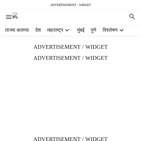
ADVERTISEMENT / WIDGET
H
ताज्या बातम्या
देश
महाराष्ट्र
मुंबई
पुणे
विश्लेषण
e
a
ADVERTISEMENT / WIDGET
d
e
ADVERTISEMENT / WIDGET
r
m
e
n
u
i
t
e
m
s
ADVERTISEMENT / WIDGET