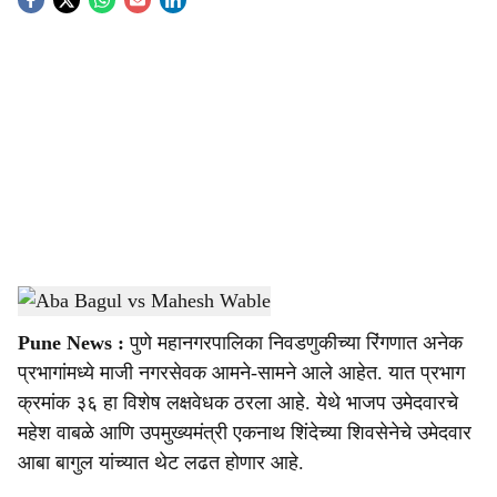
S
o
c
i
a
l
s
Aba Bagul vs Mahesh Wable
-
sarkarnama
h
Pune News :
पुणे महानगरपालिका निवडणुकीच्या रिंगणात अनेक
a
प्रभागांमध्ये माजी नगरसेवक आमने-सामने आले आहेत. यात प्रभाग
r
क्रमांक ३६ हा विशेष लक्षवेधक ठरला आहे. येथे भाजप उमेदवारचे
महेश वाबळे आणि उपमुख्यमंत्री एकनाथ शिंदेच्या शिवसेनेचे उमेदवार
e
आबा बागुल यांच्यात थेट लढत होणार आहे.