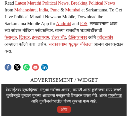
Read
Latest Marathi Political News
,
Breaking Political News
from
Maharashtra
,
India
,
Pune
&
Mumbai
at Sarkarnama. To Get
Live Political Marathi News on Mobile, Download the
Sarkarnama Mobile App for
Android
and
IOS
. सरकारनामा आता
सर्व सोशल मीडिया प्लॅटफॉर्मवर. ताज्या राजकीय घडामोडींसाठी
फेसबुक
,
ट्विटर
,
इन्स्टाग्राम
,
शेअर चॅट
,
टेलिग्रामवर
आणि
व्हॉट्सॲप
आम्हाला फॉलो करा. तसेच,
सरकारनामा यूट्यूब चॅनेलला
आजच सबस्क्राइब
करा.
ADVERTISEMENT / WIDGET
ADVERTISEMENT / WIDGET
वेबसाईटवर ब्राउझिंगचा अनुभव सर्वोत्तम असावा, यासाठी आम्ही कुकीजचा वापर करतो.
कुकीजमुळे तुम्हाला तुमच्या आवडत्या मजकुराची शिफारस करता येते. आमचे
गोपनीयता
ADVERTISEMENT / WIDGET
आणि कुकीजसंदर्भातील धोरण तुम्हाला मान्य आहे.
ओके