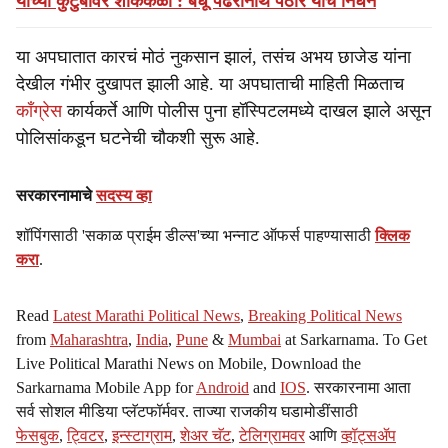
यांच्या कुटुंबावर शोककळा : बंधू पंढरीनाथ पठारे यांचे निधन
या अपघातात कारचं मोठं नुकसान झालं, तसंच अभय छाजेड यांना
देखील गंभीर दुखापत झाली आहे. या अपघाताची माहिती मिळताच
काँग्रेस
कार्यकर्ते आणि पोलीस पुना हॉस्पिटलमध्ये दाखल झाले असून
पोलिसांकडून घटनेची चौकशी सुरू आहे.
सरकारनामाचे
सदस्य व्हा
शॉपिंगसाठी 'सकाळ प्राईम डील्स'च्या भन्नाट ऑफर्स पाहण्यासाठी
क्लिक
करा
.
Read
Latest Marathi Political News
,
Breaking Political News
from
Maharashtra
,
India
,
Pune
&
Mumbai
at Sarkarnama. To Get
Live Political Marathi News on Mobile, Download the
Sarkarnama Mobile App for
Android
and
IOS
. सरकारनामा आता
सर्व सोशल मीडिया प्लॅटफॉर्मवर. ताज्या राजकीय घडामोडींसाठी
फेसबुक
,
ट्विटर
,
इन्स्टाग्राम
,
शेअर चॅट
,
टेलिग्रामवर
आणि
व्हॉट्सॲप