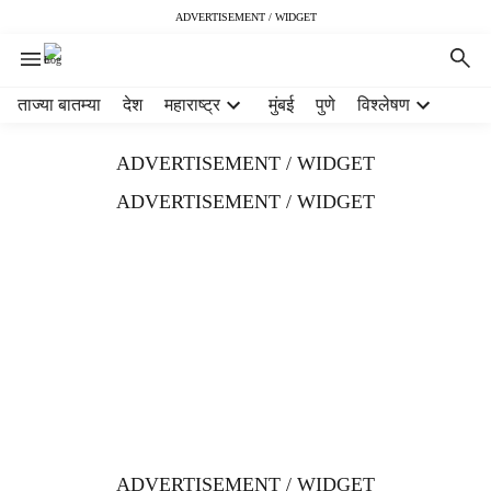
ADVERTISEMENT / WIDGET
H
ताज्या बातम्या
देश
महाराष्ट्र
मुंबई
पुणे
विश्लेषण
e
a
ADVERTISEMENT / WIDGET
d
e
ADVERTISEMENT / WIDGET
r
m
e
n
u
i
t
e
m
s
ADVERTISEMENT / WIDGET