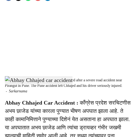
o
c
i
a
l
s
Damaged car of Congress leader Abhay Chhajed after a severe road accident near
h
Pirangut in Pune. The Pune accident left Chhajed and his driver seriously injured.
-
Sarkarnama
a
Abhay Chhajed Car Accident :
काँग्रेस प्रदेश सरचिटणीस
r
अभय छाजेड यांच्या कारला पुण्यात भीषण अपघात झाला आहे. ते
काही कामानिमित्ताने पुण्याच्या दिशेनं येत असताना हा अपघात झाला.
e
या अपघातात अभय छाजेड आणि त्यांचा ड्रायव्हर गंभीर जखमी
झाल्याची माहिती समोर आली आहे. तर सध्या त्यांच्यावर पुना