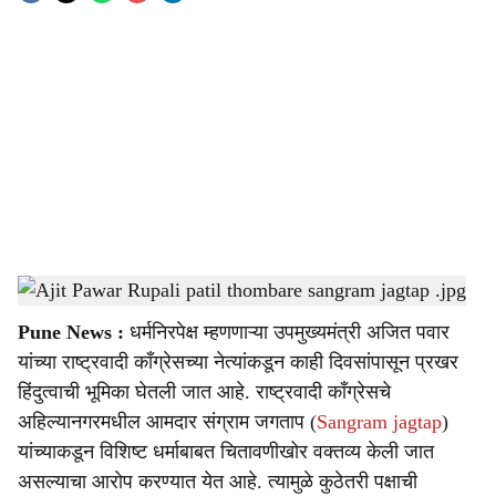
o
c
i
a
l
s
Ajit Pawar Rupali patil thombare sangram jagtap .jpg
-
Sarkarnama
h
Pune News :
धर्मनिरपेक्ष म्हणणाऱ्या उपमुख्यमंत्री अजित पवार
a
यांच्या राष्ट्रवादी काँग्रेसच्या नेत्यांकडून काही दिवसांपासून प्रखर
r
हिंदुत्वाची भूमिका घेतली जात आहे. राष्ट्रवादी काँग्रेसचे
अहिल्यानगरमधील आमदार संग्राम जगताप (
Sangram jagtap
)
e
यांच्याकडून विशिष्ट धर्माबाबत चितावणीखोर वक्तव्य केली जात
असल्याचा आरोप करण्यात येत आहे. त्यामुळे कुठेतरी पक्षाची