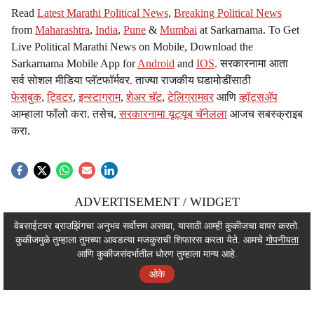
Read
Latest Marathi Political News
,
Breaking Political News
from
Maharashtra
,
India
,
Pune
&
Mumbai
at Sarkarnama. To Get
Live Political Marathi News on Mobile, Download the
Sarkarnama Mobile App for
Android
and
IOS
. सरकारनामा आता
सर्व सोशल मीडिया प्लॅटफॉर्मवर. ताज्या राजकीय घडामोडींसाठी
फेसबुक
,
ट्विटर
,
इन्स्टाग्राम
,
शेअर चॅट
,
टेलिग्रामवर
आणि
व्हॉट्सॲप
आम्हाला फॉलो करा. तसेच,
सरकारनामा यूट्यूब चॅनेलला
आजच सबस्क्राइब
करा.
ADVERTISEMENT / WIDGET
ADVERTISEMENT / WIDGET
वेबसाईटवर ब्राउझिंगचा अनुभव सर्वोत्तम असावा, यासाठी आम्ही कुकीजचा वापर करतो.
कुकीजमुळे तुम्हाला तुमच्या आवडत्या मजकुराची शिफारस करता येते. आमचे
गोपनीयता
ADVERTISEMENT / WIDGET
आणि कुकीजसंदर्भातील धोरण तुम्हाला मान्य आहे.
ओके