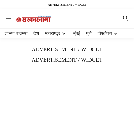
ADVERTISEMENT / WIDGET
H
ताज्या बातम्या
देश
महाराष्ट्र
मुंबई
पुणे
विश्लेषण
e
a
ADVERTISEMENT / WIDGET
d
e
ADVERTISEMENT / WIDGET
r
m
e
n
u
i
t
e
m
s