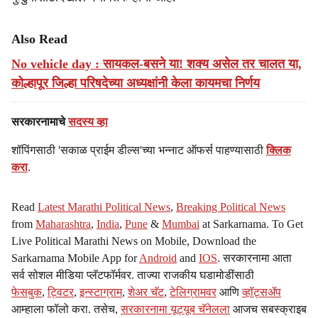
Also Read
No vehicle day : सायकल-बसने या! शक्य असेल तर चालत या,
कोल्हापूर जिल्हा परिषदेच्या अध्यक्षांनी केला कायमचा निर्णय
सरकारनामाचे
सदस्य व्हा
शॉपिंगसाठी 'सकाळ प्राईम डील्स'च्या भन्नाट ऑफर्स पाहण्यासाठी
क्लिक
करा
.
Read
Latest Marathi Political News
,
Breaking Political News
from
Maharashtra
,
India
,
Pune
&
Mumbai
at Sarkarnama. To Get
Live Political Marathi News on Mobile, Download the
Sarkarnama Mobile App for
Android
and
IOS
. सरकारनामा आता
सर्व सोशल मीडिया प्लॅटफॉर्मवर. ताज्या राजकीय घडामोडींसाठी
फेसबुक
,
ट्विटर
,
इन्स्टाग्राम
,
शेअर चॅट
,
टेलिग्रामवर
आणि
व्हॉट्सॲप
आम्हाला फॉलो करा. तसेच,
सरकारनामा यूट्यूब चॅनेलला
आजच सबस्क्राइब