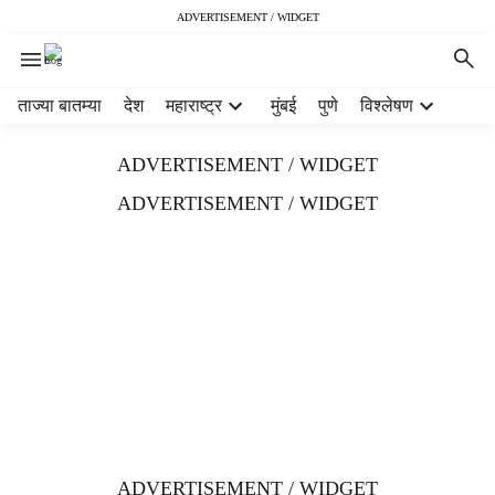
ADVERTISEMENT / WIDGET
H
ताज्या बातम्या
देश
महाराष्ट्र
मुंबई
पुणे
विश्लेषण
e
a
ADVERTISEMENT / WIDGET
d
e
ADVERTISEMENT / WIDGET
r
m
e
n
u
i
t
e
m
s
ADVERTISEMENT / WIDGET