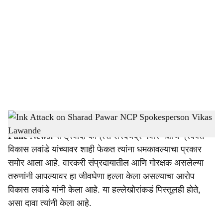
o
c
i
a
l
s
Ink Attack on Sharad Pawar NCP Spokesperson Vikas Lawande
-
Sarkarnama
h
Pune News:
राष्ट्रवादी काँग्रेस शरदचंद्र पवार पक्षाचे प्रवक्ते
a
विकास लवांडे यांच्यावर शाही फेकत त्यांना धमकावल्याचा प्रकार
r
समोर आला आहे. वारकरी संप्रदायातील आणि गोरक्षक असलेल्या
तरुणांनी आपल्यावर हा जीवघेणा हल्ला केला असल्याचा आरोप
e
विकास लवांडे यांनी केला आहे. या हल्लेखोरांकडं पिस्तूलही होते,
असा दावा त्यांनी केला आहे.