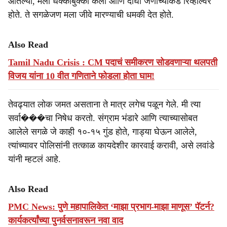
ओतल्या, मला धक्काबुक्की केली आणि दोघा जणांच्याकडे रिव्हॉल्वर
होते. ते सगळेजण मला जीवे मारण्याची धमकी देत होते.
Also Read
Tamil Nadu Crisis : CM पदाचं समीकरण सोडवणाऱ्या थलपती
विजय यांना 10 वीत गणिताने फोडला होता घाम!
तेवढ्यात लोक जमत असताना ते मात्र लगेच पळून गेले. मी त्या
सर्वा���चा निषेध करतो. संग्राम भंडारे आणि त्याच्यासोबत
आलेले सगळे जे काही १०-१५ गुंड होते, गाड्या घेऊन आलेले,
त्यांच्यावर पोलिसांनी तत्काळ कायदेशीर कारवाई करावी, असे लवांडे
यांनी म्हटलं आहे.
Also Read
PMC News: पुणे महापालिकेत ‘माझा प्रभाग-माझा माणूस’ पॅटर्न?
कार्यकर्त्यांच्या पुनर्वसनावरून नवा वाद