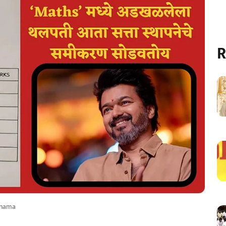
R
rnama