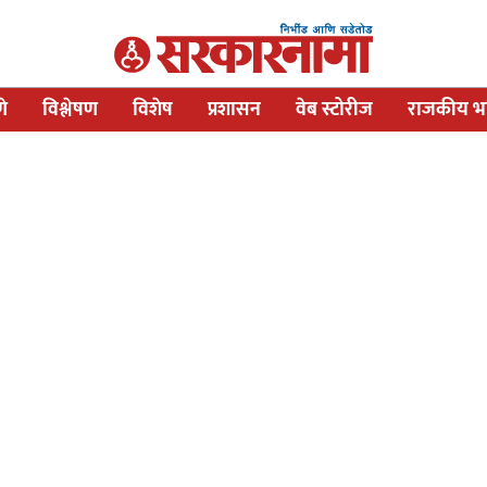
णे
विश्लेषण
विशेष
प्रशासन
वेब स्टोरीज
राजकीय भव