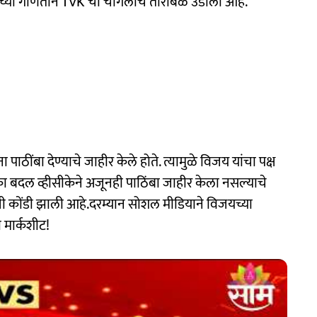
्या गणिताने TVK ची चांगलीच तारांबळ उडाली आहे.
पाठींबा देण्याचे जाहीर केले होते. त्यामुळे विजय यांचा पक्ष
ा बदल व्हीसीकेने अजूनही पाठिंबा जाहीर केला नसल्याचे
ची कोंडी झाली आहे.दरम्यान सोशल मीडियाने विजयच्या
 मार्कशीट!