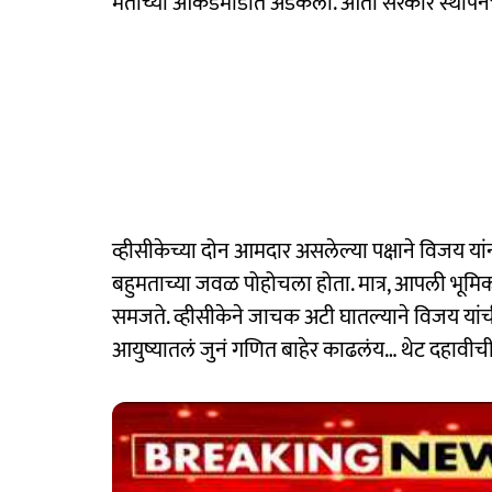
मताच्या आकडेमोडीत अडकली. आता सरकार स्थापनेच
व्हीसीकेच्या दोन आमदार असलेल्या पक्षाने विजय यांना 
बहुमताच्या जवळ पोहोचला होता. मात्र, आपली भूमिक
समजते. व्हीसीकेने जाचक अटी घातल्याने विजय यां
आयुष्यातलं जुनं गणित बाहेर काढलंय… थेट दहावीची