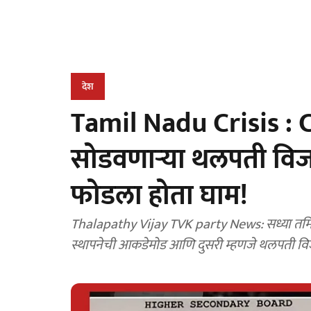
देश
Tamil Nadu Crisis :
सोडवणाऱ्या थलपती विज
फोडला होता घाम!
Thalapathy Vijay TVK party News: सध्या तमिळनाडूत दोनच गोष्टींची चर्चा आहे. एक म्हणजे सरकार
स्थापनेची आकडेमोड आणि दुसरी म्हणजे थलपती वि