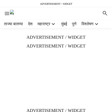
ADVERTISEMENT / WIDGET
H
ताज्या बातम्या
देश
महाराष्ट्र
मुंबई
पुणे
विश्लेषण
e
a
ADVERTISEMENT / WIDGET
d
e
ADVERTISEMENT / WIDGET
r
m
e
n
u
i
t
e
m
s
ADVERTISEMENT / WIDGET