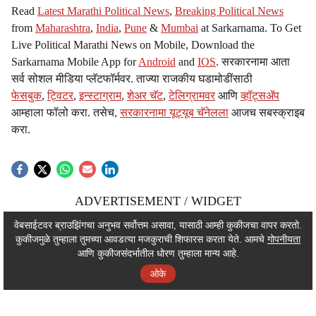
Read
Latest Marathi Political News
,
Breaking Political News
from
Maharashtra
,
India
,
Pune
&
Mumbai
at Sarkarnama. To Get
Live Political Marathi News on Mobile, Download the
Sarkarnama Mobile App for
Android
and
IOS
. सरकारनामा आता
सर्व सोशल मीडिया प्लॅटफॉर्मवर. ताज्या राजकीय घडामोडींसाठी
फेसबुक
,
ट्विटर
,
इन्स्टाग्राम
,
शेअर चॅट
,
टेलिग्रामवर
आणि
व्हॉट्सॲप
आम्हाला फॉलो करा. तसेच,
सरकारनामा यूट्यूब चॅनेलला
आजच सबस्क्राइब
करा.
ADVERTISEMENT / WIDGET
ADVERTISEMENT / WIDGET
वेबसाईटवर ब्राउझिंगचा अनुभव सर्वोत्तम असावा, यासाठी आम्ही कुकीजचा वापर करतो.
कुकीजमुळे तुम्हाला तुमच्या आवडत्या मजकुराची शिफारस करता येते. आमचे
गोपनीयता
ADVERTISEMENT / WIDGET
आणि कुकीजसंदर्भातील धोरण तुम्हाला मान्य आहे.
ओके