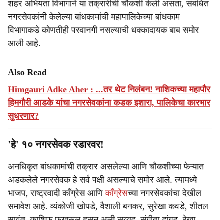
शहर अभियंता विभागाने या तक्रारींची चौकशी केली असता, संबंधित
नगरसेवकांनी केलेल्या बांधकामांची महापालिकेच्या बांधकाम
विभागाकडे कोणतीही परवानगी नसल्याची धक्कादायक बाब समोर
आली आहे.
Also Read
Himgauri Adke Aher : ...तर थेट निलंबन! नाशिकच्या महापौर
हिमगौरी आडके यांचा नगरसेवकांना कडक इशारा, पालिकेचा कारभार
सुधरणार?
'हे' १० नगरसेवक रडारवर!
अनधिकृत बांधकामांची तक्रार असलेल्या आणि चौकशीच्या फेऱ्यात
अडकलेले नगरसेवक हे सर्व पक्षी असल्याचे समोर आले. त्यामध्ये
भाजप, राष्ट्रवादी काँग्रेस आणि
काँग्रेस
च्या नगरसेवकांचा देखील
समावेश आहे. व्यंकोजी खोपडे, वैशाली बनकर, सुरेखा कवडे, शीतल
सावंत, काशिफ फखरूल हसन अली सय्यद, संगीता दांगट, रेखा