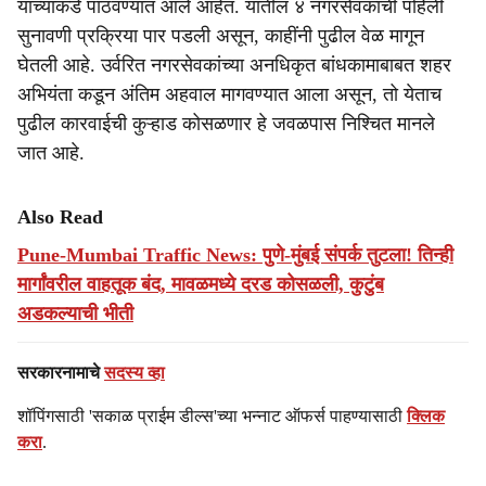
यांच्याकडे पाठवण्यात आले आहेत. यातील ४ नगरसेवकांची पहिली
सुनावणी प्रक्रिया पार पडली असून, काहींनी पुढील वेळ मागून
घेतली आहे. उर्वरित नगरसेवकांच्या अनधिकृत बांधकामाबाबत शहर
अभियंता कडून अंतिम अहवाल मागवण्यात आला असून, तो येताच
पुढील कारवाईची कुऱ्हाड कोसळणार हे जवळपास निश्चित मानले
जात आहे.
Also Read
Pune-Mumbai Traffic News: पुणे-मुंबई संपर्क तुटला! तिन्ही
मार्गांवरील वाहतूक बंद, मावळमध्ये दरड कोसळली, कुटुंब
अडकल्याची भीती
सरकारनामाचे
सदस्य व्हा
शॉपिंगसाठी 'सकाळ प्राईम डील्स'च्या भन्नाट ऑफर्स पाहण्यासाठी
क्लिक
करा
.