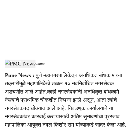
c
i
a
l
s
PMC News
-
Sarkarnama
h
Pune News :
पुणे महानगरपालिकेतून अनधिकृत बांधकामांच्या
a
तक्रारींमुळे महापालिकेचे तब्बल १० नवनिर्वाचित नगरसेवक
r
अडचणीत आले आहेत.काही नगरसेवकांनी अनधिकृत बांधकामे
केल्याचे प्राथमिक चौकशीत निष्पन्न झाले असून, आता त्यांचे
e
नगरसेवकपद धोक्यात आले आहे. निवडणूक कार्यालयाने या
नगरसेवकांवर कारवाई करण्यासाठी अंतिम सुनावणीचा प्रस्ताव
महापालिका आयुक्त नवल किशोर राम यांच्याकडे सादर केला आहे.