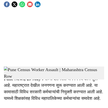
S
o
c
i
a
l
s
Pune Census Worker Assault | Maharashtra Census Row
-
Sarkarnama
h
Pune News, 29 May :
सध्या देशभरात जनगणनेचं काम सुरू
a
आहे. महाराष्ट्रात देखील जनगणना सुरू करण्यात आली आहे. या
r
कामासाठी विविध सरकारी कर्मचाऱ्यांची नियुक्ती करण्यात आली आहे.
यामध्ये शिक्षकांसह विविध महापालिकेच्या कर्मचाऱ्यांचा समावेश आहे.
e