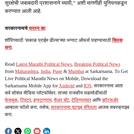
सुरक्षेची जबाबदारी प्रशासनाने घ्यावी,” अशी मागणीही युनियनकडून
करण्यात आली आहे.
सरकारनामाचे
सदस्य व्हा
शॉपिंगसाठी 'सकाळ प्राईम डील्स'च्या भन्नाट ऑफर्स पाहण्यासाठी
क्लिक
करा
.
Read
Latest Marathi Political News
,
Breaking Political News
from
Maharashtra
,
India
,
Pune
&
Mumbai
at Sarkarnama. To Get
Live Political Marathi News on Mobile, Download the
Sarkarnama Mobile App for
Android
and
IOS
. सरकारनामा आता
सर्व सोशल मीडिया प्लॅटफॉर्मवर. ताज्या राजकीय घडामोडींसाठी
फेसबुक
,
ट्विटर
,
इन्स्टाग्राम
,
शेअर चॅट
,
टेलिग्रामवर
आणि
व्हॉट्सॲप
आम्हाला फॉलो करा. तसेच,
सरकारनामा यूट्यूब चॅनेलला
आजच सबस्क्राइब
करा.