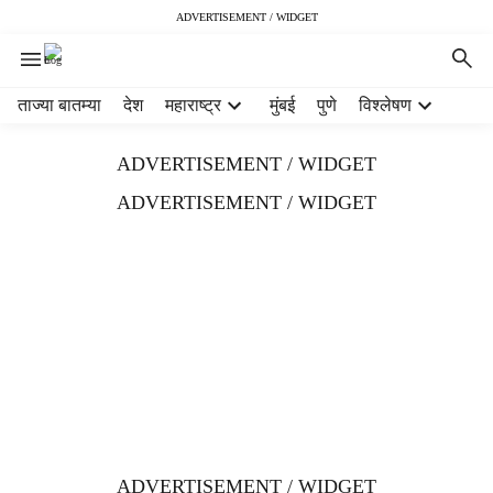
ADVERTISEMENT / WIDGET
H
ताज्या बातम्या
देश
महाराष्ट्र
मुंबई
पुणे
विश्लेषण
e
a
ADVERTISEMENT / WIDGET
d
e
ADVERTISEMENT / WIDGET
r
m
e
n
u
i
t
e
m
s
ADVERTISEMENT / WIDGET