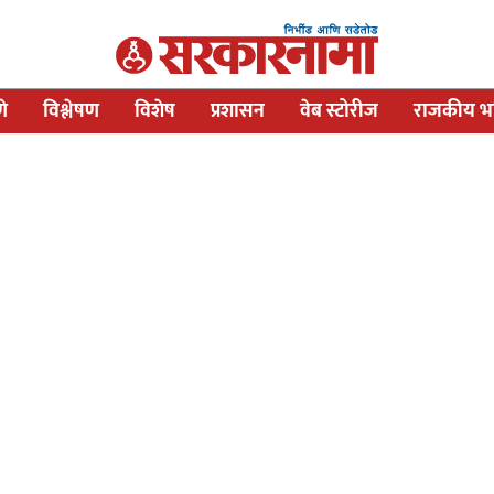
णे
विश्लेषण
विशेष
प्रशासन
वेब स्टोरीज
राजकीय भव