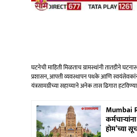
घटनेची माहिती मिळताच ग्रामस्थांनी तातडीने घटनास
प्रशासन, आपत्ती व्यवस्थापन पथके आणि स्वयंसेवकां
यंत्रसामग्रीच्या सहाय्याने अनेक तास ढिगारा हटविण्या
Mumbai Rai
कर्मचाऱ्यांन
होम’च्या सू