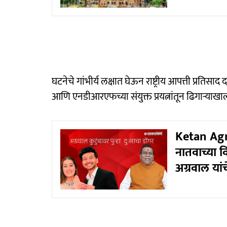
घटनेचे गांभीर्य लक्षात घेऊन राष्ट्रीय आपत्ती प्र
आणि एनडीआरएफच्या संयुक्त प्रयत्नांतून ढिगाऱ्याखा
Ketan Agr
नातवाच्या व
अग्रवाल यां