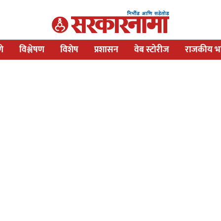
णे
विश्लेषण
विशेष
प्रशासन
वेब स्टोरीज
राजकीय भव