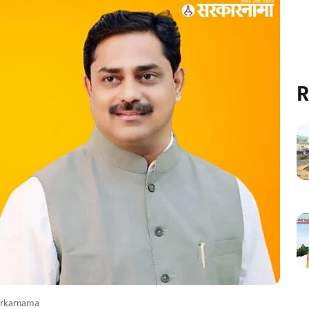
R
arkarnama