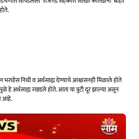
थिक अडचणीत सापडलेला 'राजगड सहकारी साखर कारखाना' बाहेर
ोते.
कडून भरघोस निधी व अर्थसाह्य देण्याचे आश्वासनही मिळाले होते
ींमुळे हे अर्थसाह्य रखडले होते. आता या त्रुटी दूर झाल्या असून
ा आहे.