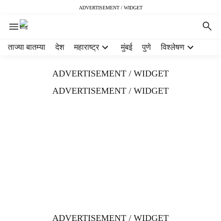
ADVERTISEMENT / WIDGET
H
ताज्या बातम्या
देश
महाराष्ट्र
मुंबई
पुणे
विश्लेषण
e
a
ADVERTISEMENT / WIDGET
d
e
ADVERTISEMENT / WIDGET
r
m
e
n
u
i
t
e
m
s
ADVERTISEMENT / WIDGET