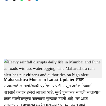
o
c
i
a
l
s
Heavy rainfall disrupts daily life in Mumbai and Pune as roads witness waterlogging.
h
The Maharashtra rain alert has put citizens and authorities on high alert.
-
Sarkarnama
a
Maharashtra Monsoon Latest Update:
अखेर
r
राज्यभरातील नागरिकांची प्रतिक्षा संपली असून अनेक ठिकाणी
पावसानं दमदार हजेरी लावली आहे. मुंबई पुण्यासह सांगली साताऱ्यात
e
काल रात्रीपासूनच पावसाला सुरूवात झाली आहे. तर आज
सकाळपासून पुण्यासह मुंबईत मुसळधार पाऊस पडत आहे.