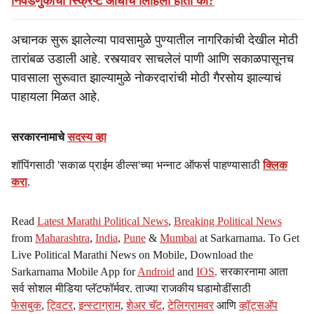
निवडणुकीची स्क्रिप्ट आधीच लिहिली होती का?
अचानक सुरू झालेल्या पावसामुळे पुण्यातील नागरिकांची देखील मोठी
तारांबळ उडाली आहे. रस्त्यावर साचलेलं पाणी आणि सकाळपासूनच
पावसाला सुरूवात झाल्यामुळे नोकरदारांची मोठी गैरसोय झाल्याचं
पाहायला मिळत आहे.
सरकारनामाचे
सदस्य व्हा
शॉपिंगसाठी 'सकाळ प्राईम डील्स'च्या भन्नाट ऑफर्स पाहण्यासाठी
क्लिक
करा
.
Read
Latest Marathi Political News
,
Breaking Political News
from
Maharashtra
,
India
,
Pune
&
Mumbai
at Sarkarnama. To Get
Live Political Marathi News on Mobile, Download the
Sarkarnama Mobile App for
Android
and
IOS
. सरकारनामा आता
सर्व सोशल मीडिया प्लॅटफॉर्मवर. ताज्या राजकीय घडामोडींसाठी
फेसबुक
,
ट्विटर
,
इन्स्टाग्राम
,
शेअर चॅट
,
टेलिग्रामवर
आणि
व्हॉट्सॲप