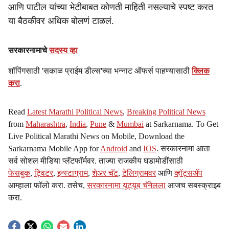
आणि पाटील यांच्या भेटीबाबत कोणती माहिती नसल्याचे स्पष्ट करत
या बैठकीवर अधिक बोलणं टाळलं.
सरकारनामाचे
सदस्य व्हा
शॉपिंगसाठी 'सकाळ प्राईम डील्स'च्या भन्नाट ऑफर्स पाहण्यासाठी
क्लिक
करा
.
Read
Latest Marathi Political News
,
Breaking Political News
from
Maharashtra
,
India
,
Pune
&
Mumbai
at Sarkarnama. To Get
Live Political Marathi News on Mobile, Download the
Sarkarnama Mobile App for
Android
and
IOS
. सरकारनामा आता
सर्व सोशल मीडिया प्लॅटफॉर्मवर. ताज्या राजकीय घडामोडींसाठी
फेसबुक
,
ट्विटर
,
इन्स्टाग्राम
,
शेअर चॅट
,
टेलिग्रामवर
आणि
व्हॉट्सॲप
आम्हाला फॉलो करा. तसेच,
सरकारनामा यूट्यूब चॅनेलला
आजच सबस्क्राइब
करा.