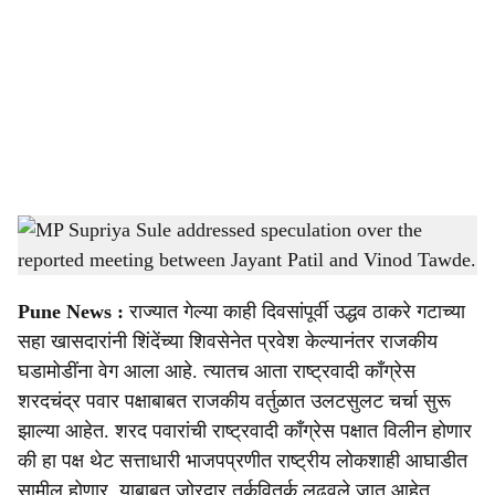
c
i
a
l
s
MP Supriya Sule addressed speculation over the reported meeting between Jayant Patil
h
and Vinod Tawde.
-
Sarkarnama
a
Pune News :
राज्यात गेल्या काही दिवसांपूर्वी उद्धव ठाकरे गटाच्या
r
सहा खासदारांनी शिंदेंच्या शिवसेनेत प्रवेश केल्यानंतर राजकीय
घडामोडींना वेग आला आहे. त्यातच आता राष्ट्रवादी काँग्रेस
e
शरदचंद्र पवार पक्षाबाबत राजकीय वर्तुळात उलटसुलट चर्चा सुरू
झाल्या आहेत. शरद पवारांची राष्ट्रवादी काँग्रेस पक्षात विलीन होणार
की हा पक्ष थेट सत्ताधारी भाजपप्रणीत राष्ट्रीय लोकशाही आघाडीत
सामील होणार, याबाबत जोरदार तर्कवितर्क लढवले जात आहेत.