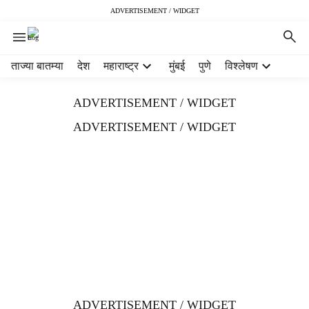
ADVERTISEMENT / WIDGET
H
ताज्या बातम्या
देश
महाराष्ट्र
मुंबई
पुणे
विश्लेषण
e
a
ADVERTISEMENT / WIDGET
d
e
ADVERTISEMENT / WIDGET
r
m
e
n
u
i
t
e
m
s
ADVERTISEMENT / WIDGET