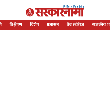
णे
विश्लेषण
विशेष
प्रशासन
वेब स्टोरीज
राजकीय भव