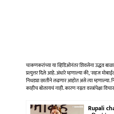
चाकणकरांच्या या व्हिडिओनंतर शिवसेना उद्धव बाळासाहे
प्रत्युत्तर दिले आहे. अंधारे म्हणाल्या की, 'सहज मोब
निधड्या छातीने लढणार आहोत असे त्या म्हणाल्या. 
काहीच बोलायचं नाही. कारण नग्नतः वस्त्रांपेक्षा विचा
Rupali cha