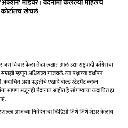
र 'अ‍ॅक्शन' मोडवर : बदनामी केलेल्या महिलेचं
 कोर्टातच खेचलं
विचार केला तेव्हा लक्षात आलं उद्या राष्ट्रवादी काँग्रेसचा
म्राज्ञी म्हणून अधिराज्य गाजवले. त्या पक्षाच्या वर्धापन
. कदाचित अशा पद्धतीचे एखादे बोल्ड स्टेटमेंट करून
आहे त्यांना आपण अजूनही मैदानात आहोत हे सांगण्याचा कदाचित हा
हे.
रेमळसल्ला आजच्या निवेदनाचा व्हिडिओ जिथे जिथे शेअर केलाय