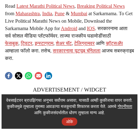
Read
Latest Marathi Political News
,
Breaking Political News
from
Maharashtra
,
India
,
Pune
&
Mumbai
at Sarkarnama. To Get
Live Political Marathi News on Mobile, Download the
Sarkarnama Mobile App for
Android
and
IOS
. सरकारनामा आता
सर्व सोशल मीडिया प्लॅटफॉर्मवर. ताज्या राजकीय घडामोडींसाठी
फेसबुक
,
ट्विटर
,
इन्स्टाग्राम
,
शेअर चॅट
,
टेलिग्रामवर
आणि
व्हॉट्सॲप
आम्हाला फॉलो करा. तसेच,
सरकारनामा यूट्यूब चॅनेलला
आजच सबस्क्राइब
करा.
ADVERTISEMENT / WIDGET
ADVERTISEMENT / WIDGET
वेबसाईटवर ब्राउझिंगचा अनुभव सर्वोत्तम असावा, यासाठी आम्ही कुकीजचा वापर करतो.
कुकीजमुळे तुम्हाला तुमच्या आवडत्या मजकुराची शिफारस करता येते. आमचे
गोपनीयता
ADVERTISEMENT / WIDGET
आणि कुकीजसंदर्भातील धोरण तुम्हाला मान्य आहे.
ओके