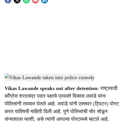
S
o
c
i
a
l
s
Vikas Lawande taken into police custody
-
Sarkarnama
h
Vikas Lawande speaks out after detention:
राष्ट्रवादी
a
काँग्रेस शरदचंद्र पवार पक्षाचे प्रवक्ते विकास लवांडे यांना
r
पोलिसांनी ताब्यात घेतले आहे. लवांडे यांनी एक्सवर (ट्विटर) पोस्ट
करत याविषयी माहिती दिली आहे. पुणे पोलिसांची चोर सोडून
e
संन्याशाला फाशी, असे त्यांनी आपल्या पोस्टमध्ये म्हटले आहे.