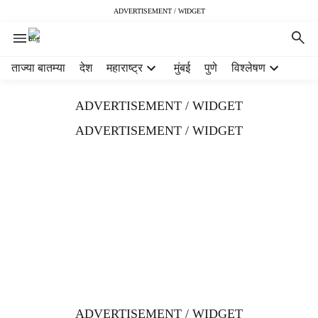
ADVERTISEMENT / WIDGET
H
ताज्या बातम्या
देश
महाराष्ट्र
मुंबई
पुणे
विश्लेषण
e
a
ADVERTISEMENT / WIDGET
d
e
ADVERTISEMENT / WIDGET
r
m
e
n
u
i
t
e
m
s
ADVERTISEMENT / WIDGET