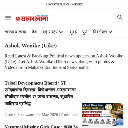
ADVERTISEMENT / WIDGET
H
ताज्या बातम्या
देश
महाराष्ट्र
मुंबई
पुणे
विश्लेषण
e
a
Ashok Wooike (Uike)
d
e
Read Latest & Breaking Political news updates on Ashok Wooike
(Uike). Get Ashok Wooike (Uike) news along with photos &
r
Videos from Maharashtra, India at Sarkarnama.
m
e
n
T
Tribal Development Bharti : ST
u
a
उमेदवारांना दिलासा! विरोधानंतर आश्रमशाळा
i
g
चौकीदार भरतीत 37 जागा वाढल्या, सुधारित
t
R
जाहिरात प्रसिद्ध
e
e
m
s
Ganesh Sonawane
04 May 2026
2
min read
s
u
l
Yavatmal Missing Girls Case : गायब 34