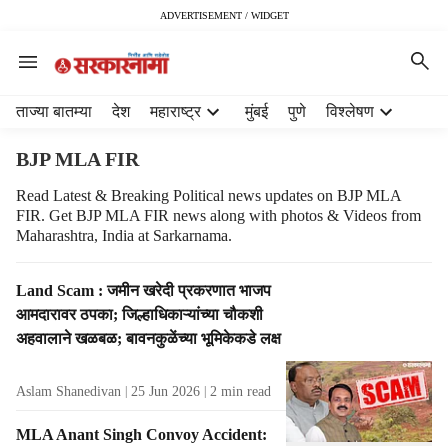
ADVERTISEMENT / WIDGET
H
ताज्या बातम्या
देश
महाराष्ट्र
मुंबई
पुणे
विश्लेषण
e
a
BJP MLA FIR
d
e
Read Latest & Breaking Political news updates on BJP MLA
FIR. Get BJP MLA FIR news along with photos & Videos from
r
Maharashtra, India at Sarkarnama.
m
e
n
T
Land Scam : जमीन खरेदी प्रकरणात भाजप
u
a
आमदारावर ठपका; जिल्हाधिकाऱ्यांच्या चौकशी
i
g
अहवालाने खळबळ; बावनकुळेंच्या भूमिकेकडे लक्ष
t
R
e
e
Aslam Shanedivan
25 Jun 2026
2
min read
m
s
s
u
MLA Anant Singh Convoy Accident:
l