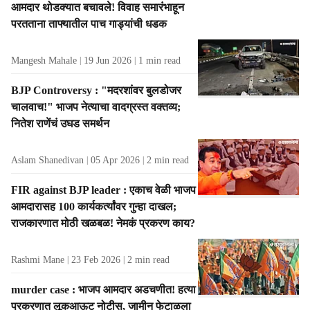
आमदार थोडक्यात बचावले! विवाह समारंभाहून
t
परतताना ताफ्यातील पाच गाड्यांची धडक
s
Mangesh Mahale
19 Jun 2026
1
min read
BJP Controversy : "मदरशांवर बुलडोजर
चालवाच!" भाजप नेत्याचा वादग्रस्त वक्तव्य;
नितेश राणेंचं उघड समर्थन
Aslam Shanedivan
05 Apr 2026
2
min read
FIR against BJP leader : एकाच वेळी भाजप
आमदारासह 100 कार्यकर्त्यांवर गुन्हा दाखल;
राजकारणात मोठी खळबळ! नेमकं प्रकरण काय?
Rashmi Mane
23 Feb 2026
2
min read
murder case : भाजप आमदार अडचणीत! हत्या
प्रकरणात लूकआऊट नोटीस, जामीन फेटाळला