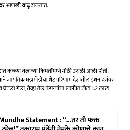
ाचे दर आणखी वाढू शकतात.
ारात कच्च्या तेलाच्या किमतींमध्ये मोठी उसळी आली होती.
 जागतिक घडामोडींचा थेट परिणाम देशातील इंधन दरांवर
य घेतला गेला, तेव्हा तेल कंपन्यांचा एकत्रित तोटा 1.2 लाख
undhe Statement : “...तर ती फक्त
ू ठरेल!” तुकाराम मुंढेंनी नेमके कोणाचे कान