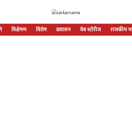
णे
विश्लेषण
विशेष
प्रशासन
वेब स्टोरीज
राजकीय भव