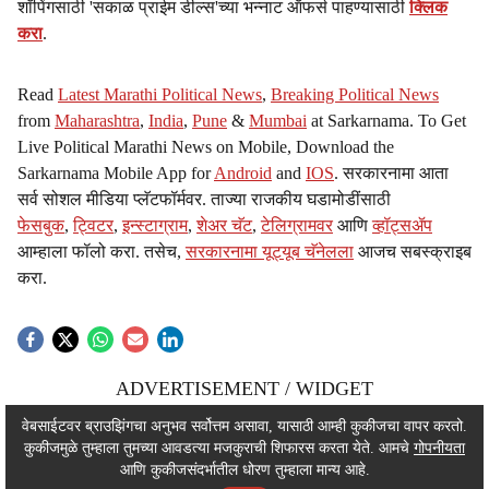
शॉपिंगसाठी 'सकाळ प्राईम डील्स'च्या भन्नाट ऑफर्स पाहण्यासाठी
क्लिक
करा
.
Read
Latest Marathi Political News
,
Breaking Political News
from
Maharashtra
,
India
,
Pune
&
Mumbai
at Sarkarnama. To Get
Live Political Marathi News on Mobile, Download the
Sarkarnama Mobile App for
Android
and
IOS
. सरकारनामा आता
सर्व सोशल मीडिया प्लॅटफॉर्मवर. ताज्या राजकीय घडामोडींसाठी
फेसबुक
,
ट्विटर
,
इन्स्टाग्राम
,
शेअर चॅट
,
टेलिग्रामवर
आणि
व्हॉट्सॲप
आम्हाला फॉलो करा. तसेच,
सरकारनामा यूट्यूब चॅनेलला
आजच सबस्क्राइब
करा.
ADVERTISEMENT / WIDGET
ADVERTISEMENT / WIDGET
वेबसाईटवर ब्राउझिंगचा अनुभव सर्वोत्तम असावा, यासाठी आम्ही कुकीजचा वापर करतो.
कुकीजमुळे तुम्हाला तुमच्या आवडत्या मजकुराची शिफारस करता येते. आमचे
गोपनीयता
ADVERTISEMENT / WIDGET
आणि कुकीजसंदर्भातील धोरण तुम्हाला मान्य आहे.