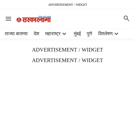
ADVERTISEMENT / WIDGET
H
ताज्या बातम्या
देश
महाराष्ट्र
मुंबई
पुणे
विश्लेषण
e
a
ADVERTISEMENT / WIDGET
d
e
ADVERTISEMENT / WIDGET
r
m
e
n
u
i
t
e
m
s