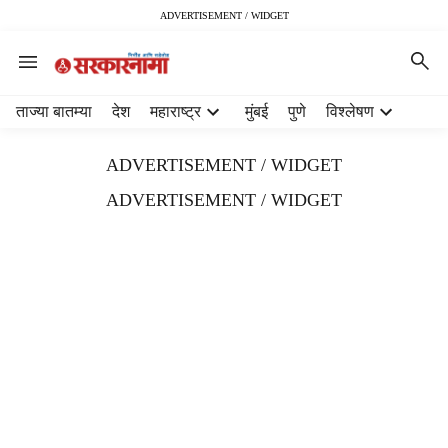
ADVERTISEMENT / WIDGET
H
ताज्या बातम्या
देश
महाराष्ट्र
मुंबई
पुणे
विश्लेषण
e
a
ADVERTISEMENT / WIDGET
d
e
ADVERTISEMENT / WIDGET
r
m
e
n
u
i
t
e
m
s