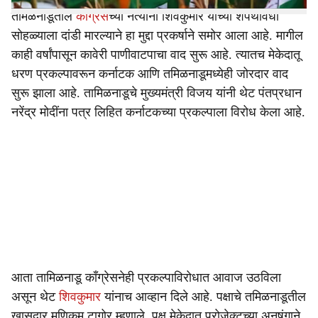
तमिळनाडूतील
काँग्रेस
च्या नेत्यांनी शिवकुमार यांच्या शपथविधी
सोहळ्याला दांडी मारल्याने हा मुद्दा प्रकर्षाने समोर आला आहे. मागील
काही वर्षांपासून कावेरी पाणीवाटपाचा वाद सुरू आहे. त्यातच मेकेदातू
धरण प्रकल्पावरून कर्नाटक आणि तमिळनाडूमध्येही जोरदार वाद
सुरू झाला आहे. तामिळनाडूचे मुख्यमंत्री विजय यांनी थेट पंतप्रधान
नरेंद्र मोदींना पत्र लिहित कर्नाटकच्या प्रकल्पाला विरोध केला आहे.
आता तामिळनाडू काँग्रेसनेही प्रकल्पाविरोधात आवाज उठविला
असून थेट
शिवकुमार
यांनाच आव्हान दिले आहे. पक्षाचे तमिळनाडूतील
खासदार मणिकम टागोर म्हणाले, पक्ष मेकेदातू प्रोजेक्टच्या अनुषंगाने