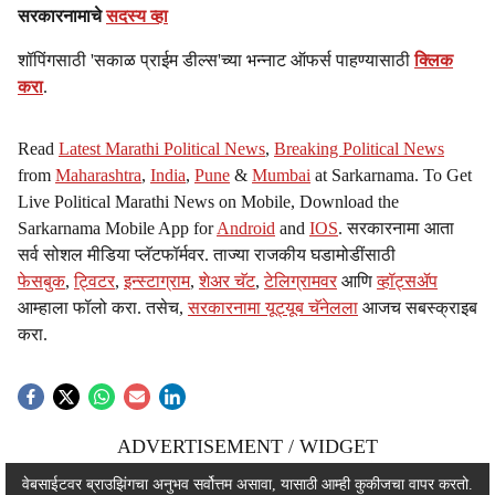
सरकारनामाचे
सदस्य व्हा
शॉपिंगसाठी 'सकाळ प्राईम डील्स'च्या भन्नाट ऑफर्स पाहण्यासाठी
क्लिक
करा
.
Read
Latest Marathi Political News
,
Breaking Political News
from
Maharashtra
,
India
,
Pune
&
Mumbai
at Sarkarnama. To Get
Live Political Marathi News on Mobile, Download the
Sarkarnama Mobile App for
Android
and
IOS
. सरकारनामा आता
सर्व सोशल मीडिया प्लॅटफॉर्मवर. ताज्या राजकीय घडामोडींसाठी
फेसबुक
,
ट्विटर
,
इन्स्टाग्राम
,
शेअर चॅट
,
टेलिग्रामवर
आणि
व्हॉट्सॲप
आम्हाला फॉलो करा. तसेच,
सरकारनामा यूट्यूब चॅनेलला
आजच सबस्क्राइब
करा.
ADVERTISEMENT / WIDGET
ADVERTISEMENT / WIDGET
वेबसाईटवर ब्राउझिंगचा अनुभव सर्वोत्तम असावा, यासाठी आम्ही कुकीजचा वापर करतो.