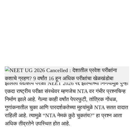
o
c
i
a
l
s
h
देशातील लाखो विद्यार्थ्यांच्या भवितव्याशी संबंधित असलेली 3 मे ला
झालेली वैद्यकीय परीक्षा NEET 2026 रद्द झाल्याच्या निर्णयामुळे पुन्हा
a
एकदा राष्ट्रीय परीक्षा संस्थेवर म्हणजेच NTA वर गंभीर प्रश्नचिन्ह
r
निर्माण झाले आहे. गेल्या काही वर्षांत पेपरफुटी, तांत्रिक गोंधळ,
गुणांकनातील चुका आणि पारदर्शकतेच्या मुद्द्यांमुळे NTA सतत वादात
e
राहिली आहे. त्यामुळे “NTA नेमकं कुठे चुकतंय?” हा प्रश्न आता
अधिक तीव्रतेने उपस्थित होत आहे.