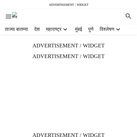
ADVERTISEMENT / WIDGET
H
ताज्या बातम्या
देश
महाराष्ट्र
मुंबई
पुणे
विश्लेषण
e
a
ADVERTISEMENT / WIDGET
d
e
ADVERTISEMENT / WIDGET
r
m
e
n
u
i
t
e
m
s
ADVERTISEMENT / WIDGET