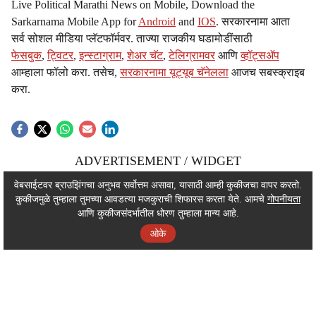
Live Political Marathi News on Mobile, Download the
Sarkarnama Mobile App for
Android
and
IOS
. सरकारनामा आता
सर्व सोशल मीडिया प्लॅटफॉर्मवर. ताज्या राजकीय घडामोडींसाठी
फेसबुक
,
ट्विटर
,
इन्स्टाग्राम
,
शेअर चॅट
,
टेलिग्रामवर
आणि
व्हॉट्सॲप
आम्हाला फॉलो करा. तसेच,
सरकारनामा यूट्यूब चॅनेलला
आजच सबस्क्राइब
करा.
ADVERTISEMENT / WIDGET
ADVERTISEMENT / WIDGET
वेबसाईटवर ब्राउझिंगचा अनुभव सर्वोत्तम असावा, यासाठी आम्ही कुकीजचा वापर करतो.
कुकीजमुळे तुम्हाला तुमच्या आवडत्या मजकुराची शिफारस करता येते. आमचे
गोपनीयता
ADVERTISEMENT / WIDGET
आणि कुकीजसंदर्भातील धोरण तुम्हाला मान्य आहे.
ओके