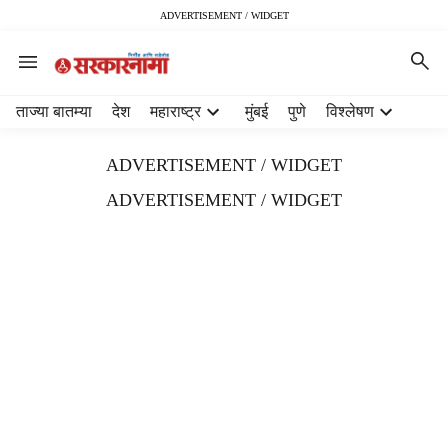
ADVERTISEMENT / WIDGET
H
ताज्या बातम्या
देश
महाराष्ट्र
मुंबई
पुणे
विश्लेषण
e
a
ADVERTISEMENT / WIDGET
d
e
ADVERTISEMENT / WIDGET
r
m
e
n
u
i
t
e
m
s