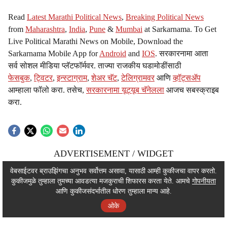
Read
Latest Marathi Political News
,
Breaking Political News
from
Maharashtra
,
India
,
Pune
&
Mumbai
at Sarkarnama. To Get
Live Political Marathi News on Mobile, Download the
Sarkarnama Mobile App for
Android
and
IOS
. सरकारनामा आता
सर्व सोशल मीडिया प्लॅटफॉर्मवर. ताज्या राजकीय घडामोडींसाठी
फेसबुक
,
ट्विटर
,
इन्स्टाग्राम
,
शेअर चॅट
,
टेलिग्रामवर
आणि
व्हॉट्सॲप
आम्हाला फॉलो करा. तसेच,
सरकारनामा यूट्यूब चॅनेलला
आजच सबस्क्राइब
करा.
ADVERTISEMENT / WIDGET
ADVERTISEMENT / WIDGET
वेबसाईटवर ब्राउझिंगचा अनुभव सर्वोत्तम असावा, यासाठी आम्ही कुकीजचा वापर करतो.
कुकीजमुळे तुम्हाला तुमच्या आवडत्या मजकुराची शिफारस करता येते. आमचे
गोपनीयता
ADVERTISEMENT / WIDGET
आणि कुकीजसंदर्भातील धोरण तुम्हाला मान्य आहे.
ओके