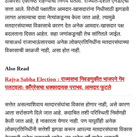
ठाकरेंशी एकनिष्ठ राहण्याचा निर्णय घेतला. राज्यात-देशात एनडीएची
सत्ता आले. विरोधी पक्षातील आमदार-खासदारांना निधीसाठी झगडावे
लागत असल्याचा दावा नेत्यांकडूनच केला जात आहे. त्यामुळे
मतदारसंघाच्या विकासाचे कारण देत अनेक आमदार-खासदार पक्ष
बदलताना दिसत आहेत. सहा जणांकडूनही तेच सांगितले जाईल.
याचाअर्थ राजाभाऊंसारख्या अनेक लोकप्रतिनिधींना मतदारसंघाच्या
विकासाची काळजी नाही, असा होत नाही.
Also Read
Rajya Sabha Election : राज्यसभा निवडणुकीत भाजपने गेम
पलटवला; काँग्रेसचा धक्कादायक पराभव, आमदार फुटले
सत्तेत असल्याशिवाय मतदारसंघांचा विकास होणार नाही, असे कारण
आता सर्रासपणे दिले जात आहे. कदाचित तशी परिस्थिती निर्माणही
केली जात आहे, हे नाकारता येणार नाही. पण यापूर्वीही अनेक
लोकप्रतिनिधींनी सत्तेशी झगडा करून आपल्या मतदारसंघाचा विकास