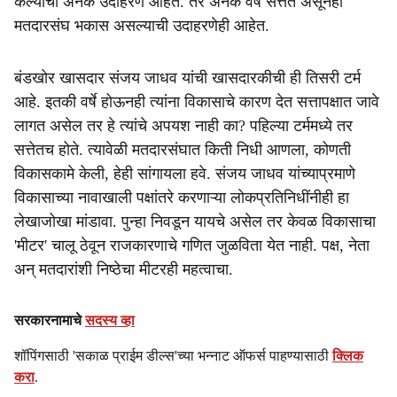
केल्याची अनेक उदाहरणे आहेत. तर अनेक वर्षे सत्तेत असूनही
मतदारसंघ भकास असल्याची उदाहरणेही आहेत.
बंडखोर खासदार संजय जाधव यांची खासदारकीची ही तिसरी टर्म
आहे. इतकी वर्षे होऊनही त्यांना विकासाचे कारण देत सत्तापक्षात जावे
लागत असेल तर हे त्यांचे अपयश नाही का? पहिल्या टर्ममध्ये तर
सत्तेतच होते. त्यावेळी मतदारसंघात किती निधी आणला, कोणती
विकासकामे केली, हेही सांगायला हवे. संजय जाधव यांच्याप्रमाणे
विकासाच्या नावाखाली पक्षांतरे करणाऱ्या लोकप्रतिनिधींनीही हा
लेखाजोखा मांडावा. पुन्हा निवडून यायचे असेल तर केवळ विकासाचा
'मीटर' चालू ठेवून राजकारणाचे गणित जुळविता येत नाही. पक्ष, नेता
अन् मतदारांशी निष्ठेचा मीटरही महत्वाचा.
सरकारनामाचे
सदस्य व्हा
शॉपिंगसाठी 'सकाळ प्राईम डील्स'च्या भन्नाट ऑफर्स पाहण्यासाठी
क्लिक
करा
.