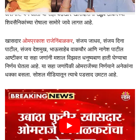
करण्यात आलेल्या वाटाघाटींनंतरच सहा खासदारांनी होकार दिला
असणार. पण आता या सहा बंडखोर खासदारांना उद्धव ठाकरेंच्या
शिवसैनिकांच्या रोषाला सामोरे जावे लागत आहे.
खासदार
ओमप्रकाश राजेनिंबाळकर
, संजय जाधव, संजय दिना
पाटील, संजय देशमुख, भाऊसाहेब वाकचौर आणि नागेश पाटील
आष्टीकर या सहा जणांनी मशाल विझवत धनुष्यबाण हाती घेण्याचा
निर्णय घेतला आहे. या सहा जणांपैकी ओमराजेंच्या निर्णयाने अनेकांना
धक्का बसला. सोशल मीडियातून त्याचे पडसाद उमटत आहे.