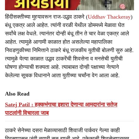
हिंदीसक्तीच्या मुद्द्यावरून राज-उद्धव ठाकरे (
Uddhav Thackeray
)
बंधू एकत्र आले आहेत. त्यांनी वरळी येथील डोममध्ये मेळावा घेत
सर्वांचे लक्ष वेधले. त्यानंतर दोन्ही बंधू तीन ते चार वेळा एकत्र आले
आहेत. त्यामुळे आगामी काळात होत असलेल्या महापालिका
निवडणुकीच्या निमित्ताने ठाकरे बंधू राजकीय युतीची बोलणी सुरु आहे.
त्यामुळे येत्या काळात उद्धव ठाकरेंची शिवसेना व मनसेची युतीची
घोषणा होण्याची शक्यता आहे. त्याबाबत दोन्ही पक्षाच्या नेत्याने
केलेल्या सूचक विधानाने आता युतीच्या चर्चांना वेग आला आहे.
Also Read
Satej Patil : हक्कभंगाचा इशारा देणाऱ्या आमदारांना सतेज
पाटलांनी विचारला जाब
ठाकरे सेनेच्या दसरा मेळाव्यासाठी शिवाजी पार्कवर गेल्या काही
दिवसापासून जंगी तयारी सुरु झाली आहे. एकेकाळी शिवसेनाप्रमुख