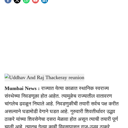
S
o
c
i
a
l
s
Uddhav And Raj Thackeray reunion
-
Sarkarnama
h
Mumbai News :
राज्यात येत्या काळात स्थानिक स्वराज्य
a
संस्थेच्या निवडणूका होत आहेत. त्यामुळेच राज्यातील वातावरण
r
चांगलेच ढवळून निघाले आहे. निवडणुकीची तयारी सर्वच पक्ष करीत
असल्याने घडामोडी वेगाने घडत आहे. गुरुवारी शिवतीर्थावर उद्धव
e
ठाकरे यांच्या शिवसेनेचा दसरा मेळावा होत असून त्याची तयारी पूर्ण
झाली आहे. त्यातच गेल्या काही दिवसापासून राज-उद्धव ठाकरे