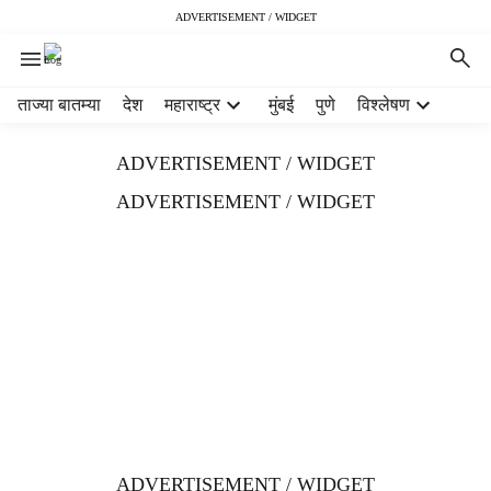
ADVERTISEMENT / WIDGET
H
ताज्या बातम्या
देश
महाराष्ट्र
मुंबई
पुणे
विश्लेषण
e
a
ADVERTISEMENT / WIDGET
d
e
ADVERTISEMENT / WIDGET
r
m
e
n
u
i
t
e
m
s
ADVERTISEMENT / WIDGET