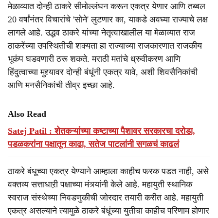
मेळाव्यात दोन्ही ठाकरे सीमोल्लंघन करून एकत्र येणार आणि तब्बल
20 वर्षांनंतर विचारांचे 'सोने' लुटणार का, याकडे अवघ्या राज्याचे लक्ष
लागले आहे. उद्धव ठाकरे यांच्या नेतृत्वाखालील या मेळाव्यात राज
ठाकरेंच्या उपस्थितीची शक्यता हा राज्याच्या राजकारणात राजकीय
भूकंप घडवणारी ठरू शकते. मराठी मतांचे ध्रुवीकरण आणि
हिंदुत्वाच्या मुद्द्यावर दोन्ही बंधूंनी एकत्र यावे, अशी शिवसैनिकांची
आणि मनसैनिकांची तीव्र इच्छा आहे.
Also Read
Satej Patil : शेतकऱ्यांच्या कष्टाच्या पैशावर सरकारचा दरोडा,
पडळकरांना पक्षातून काढा, सतेज पाटलांनी सगळचं काढलं
ठाकरे बंधूच्या एकत्र येण्याने आम्हाला काहीच फरक पडत नाही, असे
वक्तव्य सत्ताधाऱी पक्षाच्या मंत्र्यांनी केले आहे. महायुती स्थानिक
स्वराज संस्थेच्या निवडणुकीची जोरदार तयारी करीत आहे. महायुती
एकत्र असल्याने त्यामुळे ठाकरे बंधूंच्या युतीचा काहीच परिणाम होणार