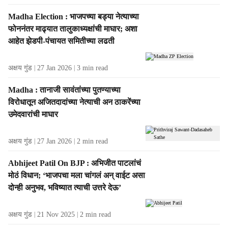
s
f
Madha Election : भाजपच्या बड्या नेत्याच्या
r
फोननंतर माढ्यात तालुकाध्यक्षांची माघार; अशा
o
आहेत झेडपी-पंचायत समितीच्या लढती
m
t
अक्षय गुंड
27 Jan 2026
3
min read
h
e
Madha : तानाजी सावंतांच्या पुतण्याच्या
A
विरोधातून अजितदादांच्या नेत्याची अन ठाकरेंच्या
u
उमेदवारांची माघार
t
h
o
अक्षय गुंड
27 Jan 2026
2
min read
r
Abhijeet Patil On BJP : अभिजीत पाटलांचं
मोठं विधान; ‘भाजपचा मला चांगलं अन्‌ वाईट असा
दोन्ही अनुभव, भविष्यात त्याची उत्तरे देऊ’
अक्षय गुंड
21 Nov 2025
2
min read