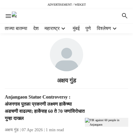
ADVERTISEMENT / WIDGET
H
ताज्या बातम्या
देश
महाराष्ट्र
मुंबई
पुणे
विश्लेषण
e
a
d
e
r
m
e
n
अक्षय गुंड
u
i
S
Anjangaon Statue Controversy :
t
t
अंजनगाव पुतळा प्रकरणी लक्ष्मण हाकेंच्या
e
o
अडचणी वाढल्या; हाकेंसह 60 ते 70 जणांविरोधात
m
r
गुन्हा दाखल
s
i
e
अक्षय गुंड
07 Apr 2026
1
min read